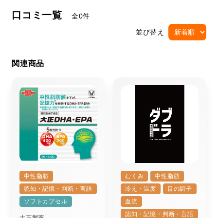
口コミ一覧
全0件
並び替え
関連商品
中性脂肪
むくみ
中性脂肪
認知・記憶・判断・言語
冷え・温度
目の調子
ソフトカプセル
血流
認知・記憶・判断・言語