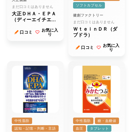
大正製薬
ソフトカプセル
まだ口コミはありません
大正ＤＨＡ・ＥＰＡ
健創ファクトリー
（ディーエイチエ
まだ口コミはありません
ー・イーピーエー）
ＷｔｅｉｎＤＲ（ダ
お気に入
ｒ
口コミ
り
ブドラ）
お気に入
口コミ
り
中性脂肪
中性脂肪
糖・血糖値
認知・記憶・判断・言語
血圧
タブレット