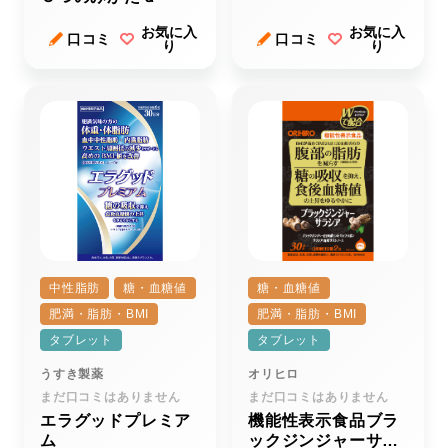
お気に入
お気に入
口コミ
口コミ
り
り
中性脂肪
糖・血糖値
糖・血糖値
肥満・脂肪・BMI
肥満・脂肪・BMI
タブレット
タブレット
うすき製薬
オリヒロ
まだ口コミはありません
まだ口コミはありません
エラグッドプレミア
機能性表示食品ブラ
ム
ックジンジャーサラ