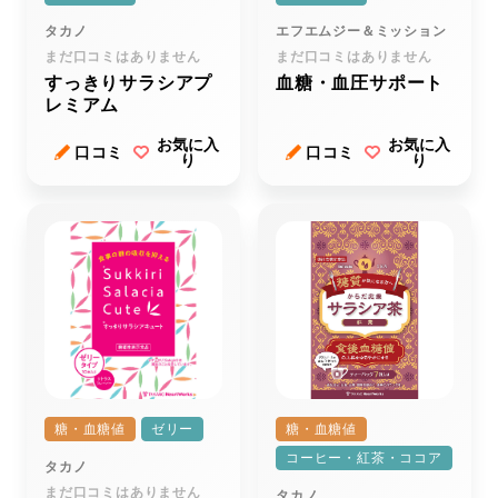
タカノ
エフエムジー＆ミッション
まだ口コミはありません
まだ口コミはありません
すっきりサラシアプ
血糖・血圧サポート
レミアム
お気に入
お気に入
口コミ
口コミ
り
り
糖・血糖値
ゼリー
糖・血糖値
コーヒー・紅茶・ココア
タカノ
まだ口コミはありません
タカノ