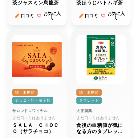
茶ジャスミン烏龍茶
茶ほうじハトムギ茶
お気に入
お気に入
口コミ
口コミ
り
り
糖・血糖値
糖・血糖値
チョコ・飴・菓子類
タブレット
サロンドロワイヤル
大正製薬
まだ口コミはありません
まだ口コミはありません
ＳＡＬＡ ＣＨＯＣ
食後の血糖値が気に
Ｏ（サラチョコ）
なる方のタブレット
（粒タイプ）