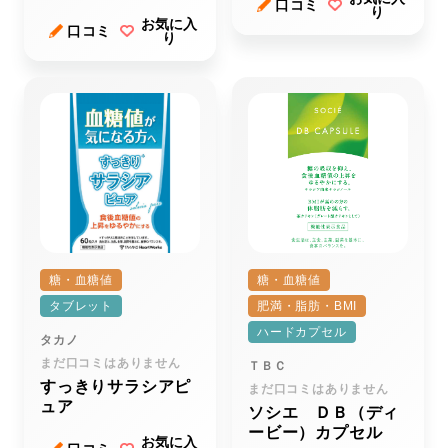
口コミ
り
お気に入
口コミ
り
糖・血糖値
糖・血糖値
タブレット
肥満・脂肪・BMI
ハードカプセル
タカノ
まだ口コミはありません
ＴＢＣ
すっきりサラシアピ
まだ口コミはありません
ュア
ソシエ ＤＢ（ディ
ービー）カプセル
お気に入