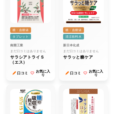
糖・血糖値
糖・血糖値
タブレット
清涼飲料水
南開工業
新日本化成
まだ口コミはありません
まだ口コミはありません
サラシアトライＳ
サラッと糖ケア
（エス）
お気に入
お気に入
口コミ
口コミ
り
り