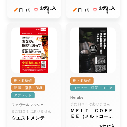
シア
お気に入
お気に入
口コミ
口コミ
り
り
糖・血糖値
糖・血糖値
肥満・脂肪・BMI
コーヒー・紅茶・ココア
タブレット
Heruke
まだ口コミはありません
ファヴールマルシェ
ＭＥＬＴ ＣＯＦＦ
まだ口コミはありません
ＥＥ（メルトコーヒ
ウエストメンテ
ー）
お気に入