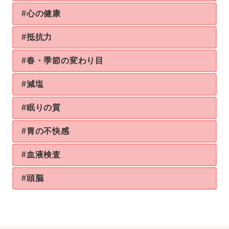
#心の健康
#抵抗力
#春・季節の変わり目
#減塩
#眠りの質
#胃の不快感
#血液検査
#頭脳