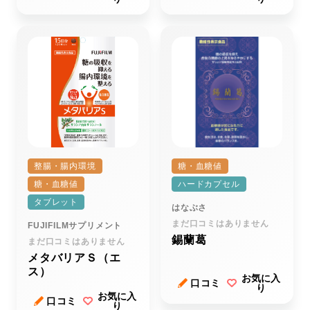
整腸・腸内環境
糖・血糖値
糖・血糖値
ハードカプセル
タブレット
はなぶさ
まだ口コミはありません
FUJIFILMサプリメント
錫蘭葛
まだ口コミはありません
メタバリアＳ（エ
ス）
お気に入
口コミ
り
お気に入
口コミ
り