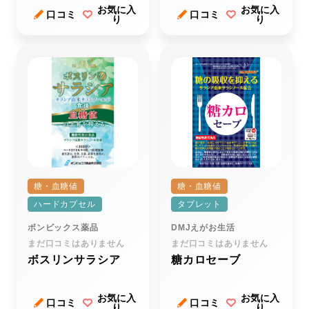
お気に入
お気に入
口コミ
口コミ
り
り
糖・血糖値
糖・血糖値
ハードカプセル
タブレット
ボンビックス薬品
DMJえがお生活
まだ口コミはありません
まだ口コミはありません
ボスリンサラシア
糖カロセーブ
お気に入
お気に入
口コミ
口コミ
り
り