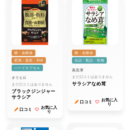
糖・血糖値
糖・血糖値
肥満・脂肪・BMI
缶詰・瓶詰・乾物
ハードカプセル
高見澤
まだ口コミはありません
オリヒロ
サラシアなめ茸
まだ口コミはありません
ブラックジンジャー
サラシア
お気に入
口コミ
り
お気に入
口コミ
り