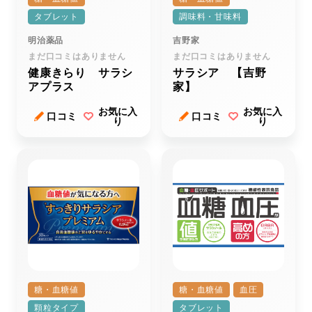
タブレット
調味料・甘味料
明治薬品
吉野家
まだ口コミはありません
まだ口コミはありません
健康きらり サラシ
サラシア 【吉野
アプラス
家】
お気に入
お気に入
口コミ
口コミ
り
り
糖・血糖値
糖・血糖値
血圧
顆粒タイプ
タブレット