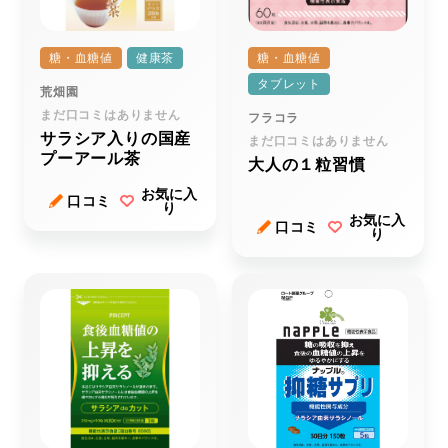
糖・血糖値
健康茶
糖・血糖値
タブレット
荒畑園
まだ口コミはありません
フラコラ
サラシア入りの国産
まだ口コミはありません
プーアール茶
大人の１粒習慣
お気に入
口コミ
り
お気に入
口コミ
り