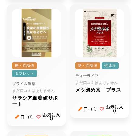
糖・血糖値
糖・血糖値
健康茶
タブレット
ティーライフ
まだ口コミはありません
プライム製薬
メタ褒め茶 プラス
まだ口コミはありません
サラシア血糖値サポ
ート
お気に入
口コミ
り
お気に入
口コミ
り