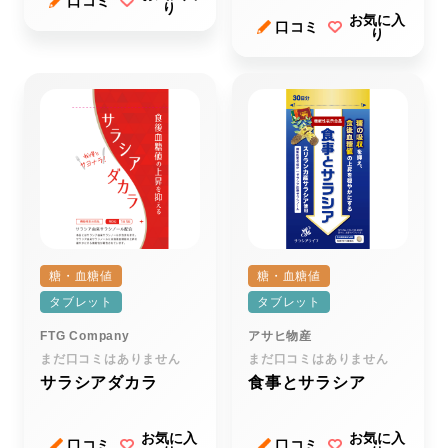
口コミ
り
お気に入
口コミ
り
糖・血糖値
糖・血糖値
タブレット
タブレット
FTG Company
アサヒ物産
まだ口コミはありません
まだ口コミはありません
サラシアダカラ
食事とサラシア
お気に入
お気に入
口コミ
口コミ