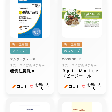
糖・血糖値
糖・血糖値
タブレット
粉末タイプ
エムジーファーマ
COSMOBILE
まだ口コミはありません
まだ口コミはありません
糖質注意報ａ
Ｂｇｌ Ｍａｌｕｎ
（ビージーエル マ
ルン）
お気に入
お気に入
口コミ
口コミ
り
り