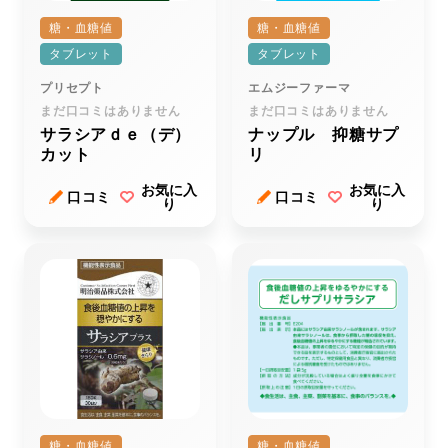
糖・血糖値
糖・血糖値
タブレット
タブレット
プリセプト
エムジーファーマ
まだ口コミはありません
まだ口コミはありません
サラシアｄｅ（デ）
ナップル 抑糖サプ
カット
リ
お気に入
お気に入
口コミ
口コミ
り
り
糖・血糖値
糖・血糖値