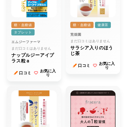
糖・血糖値
糖・血糖値
健康茶
タブレット
荒畑園
まだ口コミはありません
エムジーファーマ
サラシア入りのほう
まだ口コミはありません
じ茶
ナップルジーアイプ
ラス粒ａ
お気に入
口コミ
り
お気に入
口コミ
り