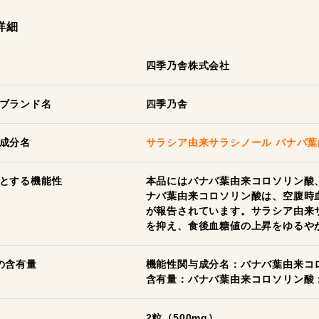
詳細
四季乃舎株式会社
ブランド名
四季乃舎
成分名
サラシア由来サラシノール
バナバ葉
とする機能性
本品にはバナバ葉由来コロソリン酸
ナバ葉由来コロソリン酸は、空腹時
が報告されています。サラシア由来
を抑え、食後血糖値の上昇をゆるや
の含有量
機能性関与成分名：バナバ葉由来コ
含有量：バナバ葉由来コロソリン酸：0
2粒（500mg）