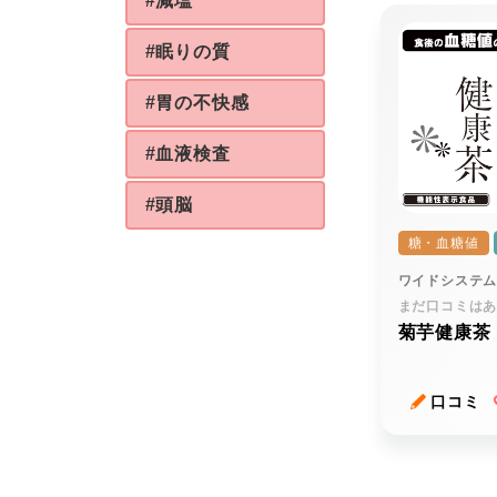
#減塩
#眠りの質
#胃の不快感
#血液検査
#頭脳
糖・血糖値
ワイドシステ
まだ口コミは
菊芋健康茶
口コミ