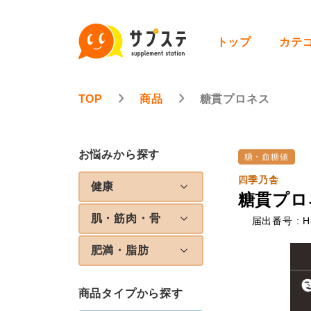
トップ
カテ
TOP
商品
糖貫プロネス
お悩みから探す
糖・血糖値
四季乃舎
健康
糖貫プロ
肌・筋肉・骨
届出番号 : H
肥満・脂肪
商品タイプから探す