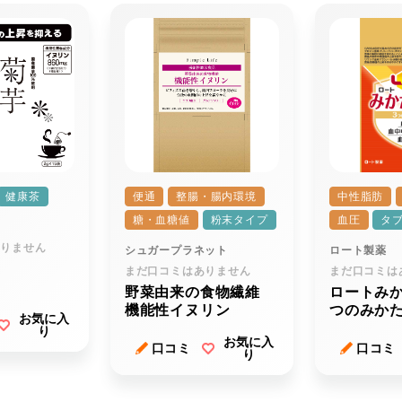
健康茶
便通
整腸・腸内環境
中性脂肪
糖・血糖値
粉末タイプ
血圧
タ
ム
ありません
シュガープラネット
ロート製薬
まだ口コミはありません
まだ口コミは
野菜由来の食物繊維
ロートみ
機能性イヌリン
つのみか
お気に入
り
お気に入
口コミ
口コミ
り