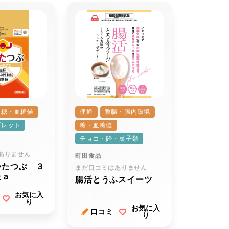
糖・血糖値
便通
整腸・腸内環境
ブレット
糖・血糖値
チョコ・飴・菓子類
ありません
町田食品
かたつぶ ３
まだ口コミはありません
たａ
腸活とうふスイーツ
お気に入
り
お気に入
口コミ
り