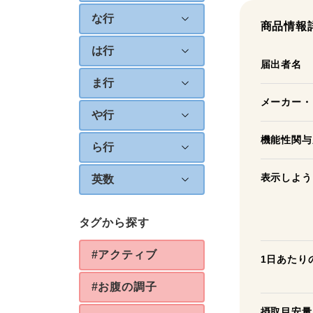
な行
商品情報
は行
届出者名
ま行
メーカー・
や行
機能性関与
ら行
表示しよう
英数
タグから探す
#アクティブ
1日あたり
#お腹の調子
摂取目安量