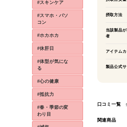
#スキンケア
摂取方法
#スマホ・パソ
コン
当該製品が
#ホカホカ
者
#休肝日
アイテムカ
#体型が気にな
製品公式サ
る
#心の健康
#抵抗力
口コミ一覧
#春・季節の変
わり目
関連商品