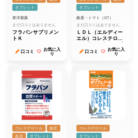
タブレット
タブレット
東洋新薬
銀座・トマト（GT）
まだ口コミはありません
まだ口コミはありません
フラバンサプリメン
ＬＤＬ（エルディー
トＫ
エル）コレステロー
ルが高めの方のサプ
お気に入
お気に入
リ プラス血管サポ
口コミ
口コミ
り
り
ート
コレステロール
血圧
コレステロール
血流
タブレット
タブレット