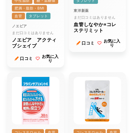
中性脂肪
糖・血糖値
タブレット
肥満・脂肪・BMI
東洋新薬
血管
タブレット
まだ口コミはありません
血管しなやか×コレ
ノエビア
ステリミット
まだ口コミはありません
ノエビア アクティ
お気に入
口コミ
り
ブシェイプ
お気に入
口コミ
り
コレステロール
血管
コレステロール
血管