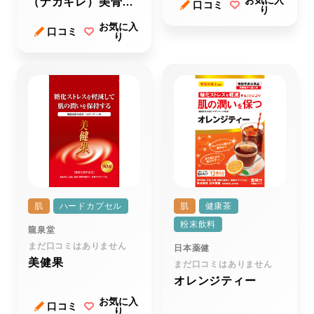
お気に入
（ナカキレ）美骨サ
口コミ
り
ポート
お気に入
口コミ
り
肌
ハードカプセル
肌
健康茶
粉末飲料
龍泉堂
まだ口コミはありません
日本薬健
美健果
まだ口コミはありません
オレンジティー
お気に入
口コミ
り