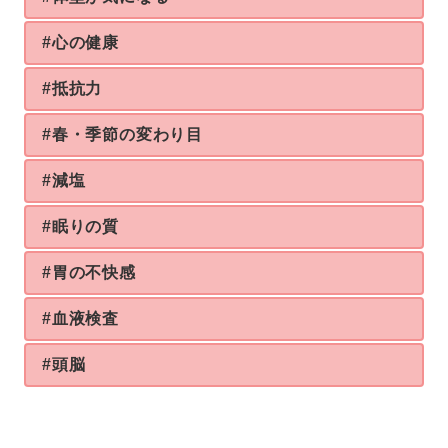
#心の健康
#抵抗力
#春・季節の変わり目
#減塩
#眠りの質
#胃の不快感
#血液検査
#頭脳