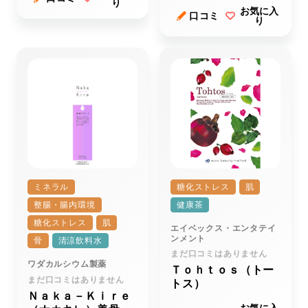
り
お気に入
口コミ
り
ミネラル
糖化ストレス
肌
整腸・腸内環境
健康茶
糖化ストレス
肌
エイベックス・エンタテイ
ンメント
骨
清涼飲料水
まだ口コミはありません
ワダカルシウム製薬
Ｔｏｈｔｏｓ（トー
まだ口コミはありません
トス）
Ｎａｋａ－Ｋｉｒｅ