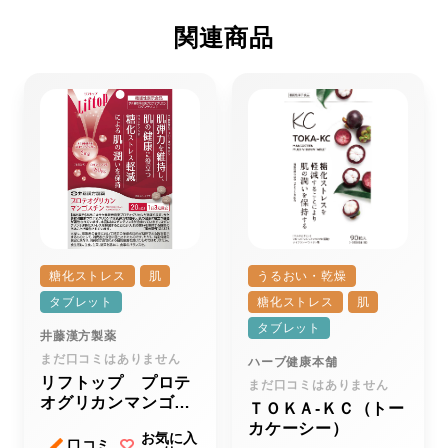
関連商品
糖化ストレス
肌
うるおい・乾燥
タブレット
糖化ストレス
肌
タブレット
井藤漢方製薬
まだ口コミはありません
ハーブ健康本舗
リフトップ プロテ
まだ口コミはありません
オグリカンマンゴス
ＴＯＫＡ‐ＫＣ（トー
チン
カケーシー）
お気に入
口コミ