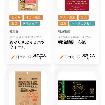
むくみ
冷え・温度
冷え・温度
血圧
血流
粉末タイプ
血流
ハードカプセル
健美舎
明治製薬
まだ口コミはありません
まだ口コミはありません
めぐりさぷりヒハツ
明治製薬 心流
ウォーム
お気に入
お気に入
口コミ
口コミ
り
り