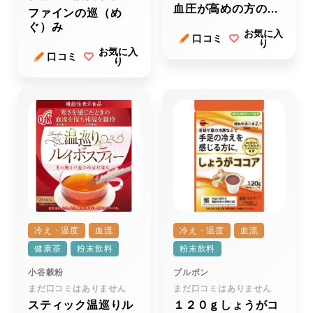
血圧が高めの方のミ
ファインの巡（め
ントガム＞
ぐ）み
お気に入
口コミ
り
お気に入
口コミ
り
冷え・温度
血流
冷え・温度
血流
健康茶
粉末飲料
粉末飲料
小谷穀粉
ブルボン
まだ口コミはありません
まだ口コミはありません
スティック温巡りル
１２０ｇしょうがコ