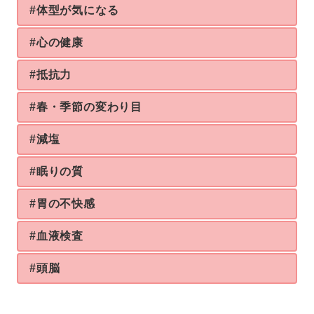
#体型が気になる
#心の健康
#抵抗力
#春・季節の変わり目
#減塩
#眠りの質
#胃の不快感
#血液検査
#頭脳