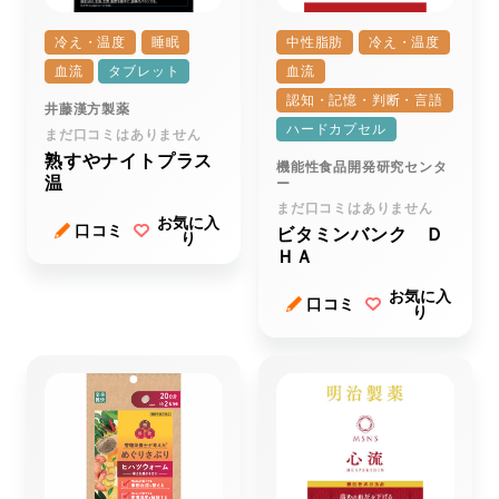
冷え・温度
睡眠
中性脂肪
冷え・温度
血流
タブレット
血流
認知・記憶・判断・言語
井藤漢方製薬
ハードカプセル
まだ口コミはありません
熟すやナイトプラス
機能性食品開発研究センタ
温
ー
まだ口コミはありません
お気に入
口コミ
ビタミンバンク Ｄ
り
ＨＡ
お気に入
口コミ
り