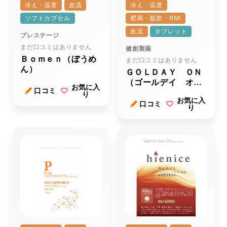
冷え・温度
血流
冷え・温度
ソフトカプセル
肥満・脂肪・BMI
血流
タブレット
プレステージ
まだ口コミはありません
健創製薬
Ｂｏｍｅｎ（ぼうめ
まだ口コミはありません
ん）
ＧＯＬＤＡＹ ＯＮ
（ゴールデイ オ
お気に入
口コミ
ン）
り
お気に入
口コミ
り