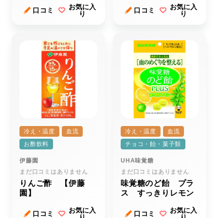
お気に入
お気に入
口コミ
口コミ
り
り
冷え・温度
血流
冷え・温度
血流
お酢飲料
チョコ・飴・菓子類
伊藤園
UHA味覚糖
まだ口コミはありません
まだ口コミはありません
りんご酢 【伊藤
味覚糖のど飴 プラ
園】
ス すっきりレモン
お気に入
お気に入
口コミ
口コミ
り
り