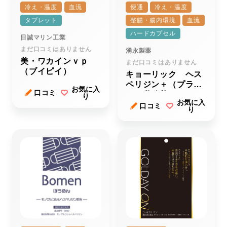
冷え・温度
血流
便通
冷え・温度
タブレット
整腸・腸内環境
血流
ハードカプセル
日誠マリン工業
まだ口コミはありません
湧永製薬
美・ワカインｖｐ
まだ口コミはありません
（ブイピイ）
キョーリック ヘス
ペリジン＋（プラ
お気に入
口コミ
ス）乳酸菌
り
お気に入
口コミ
り