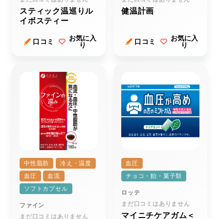
スティック温巡りル
健温計画
イボスティー
お気に入
お気に入
口コミ
口コミ
り
り
中性脂肪
冷え・温度
血圧
血圧
血流
チョコ・飴・菓子類
ソフトカプセル
ロッテ
まだ口コミはありません
ファイン
マイニチケアガム＜
まだ口コミはありません