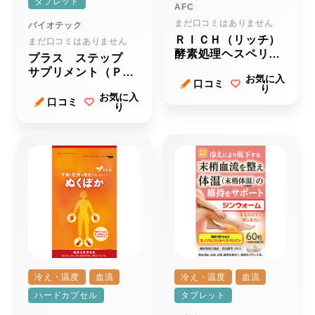
タブレット
AFC
まだ口コミはありません
バイオテック
ＲＩＣＨ（リッチ）
まだ口コミはありません
酵素処理ヘスペリジ
プラス ステップ
ン
サプリメント（ＰＬ
お気に入
口コミ
ＵＳ ＳＴＥＰ Ｓ
り
お気に入
ＵＰＰＬＥＭＥＮ
口コミ
り
Ｔ）
冷え・温度
血流
冷え・温度
血流
ハードカプセル
タブレット