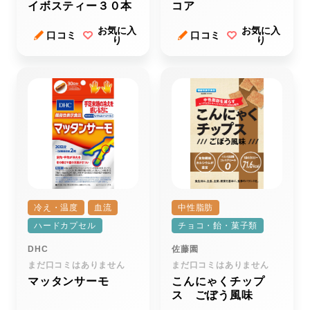
イボスティー３０本
コア
お気に入
お気に入
口コミ
口コミ
り
り
冷え・温度
血流
中性脂肪
ハードカプセル
チョコ・飴・菓子類
DHC
佐藤園
まだ口コミはありません
まだ口コミはありません
マッタンサーモ
こんにゃくチップ
ス ごぼう風味