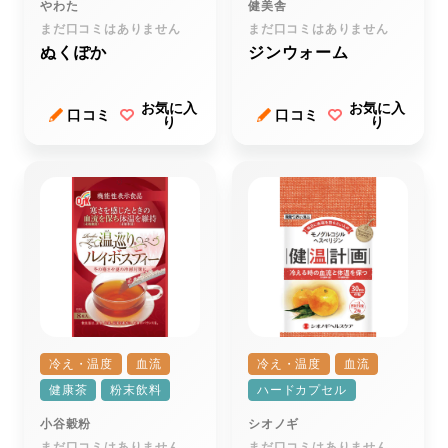
やわた
健美舎
まだ口コミはありません
まだ口コミはありません
ぬくぽか
ジンウォーム
お気に入
お気に入
口コミ
口コミ
り
り
冷え・温度
血流
冷え・温度
血流
健康茶
粉末飲料
ハードカプセル
小谷穀粉
シオノギ
まだ口コミはありません
まだ口コミはありません