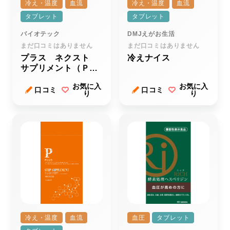
冷え・温度
血流
冷え・温度
血流
タブレット
タブレット
バイオテック
DMJえがお生活
まだ口コミはありません
まだ口コミはありません
プラス ネクスト
冷えナイス
サプリメント（ＰＬ
ＵＳ ＮＥＸＴ Ｓ
お気に入
お気に入
ＵＰＰＬＥＭＥＮ
口コミ
口コミ
り
り
Ｔ）
冷え・温度
血流
血圧
タブレット