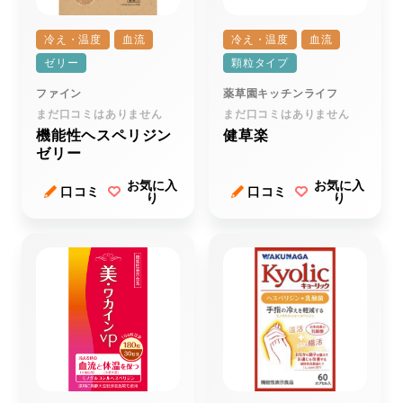
冷え・温度
血流
冷え・温度
血流
ゼリー
顆粒タイプ
ファイン
薬草園キッチンライフ
まだ口コミはありません
まだ口コミはありません
機能性ヘスペリジン
健草楽
ゼリー
お気に入
お気に入
口コミ
口コミ
り
り