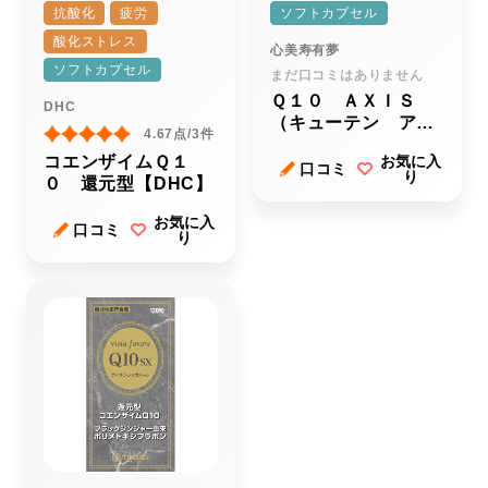
抗酸化
疲労
ソフトカプセル
酸化ストレス
心美寿有夢
ソフトカプセル
まだ口コミはありません
Ｑ１０ ＡＸＩＳ
DHC
（キューテン アク
4.67点/3件
シス）
コエンザイムＱ１
お気に入
口コミ
り
０ 還元型【DHC】
お気に入
口コミ
り