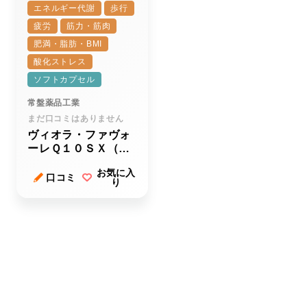
エネルギー代謝
歩行
疲労
筋力・筋肉
肥満・脂肪・BMI
酸化ストレス
ソフトカプセル
常盤薬品工業
まだ口コミはありません
ヴィオラ・ファヴォ
ーレＱ１０ＳＸ（キ
ューテンエスエック
お気に入
ス）
口コミ
り