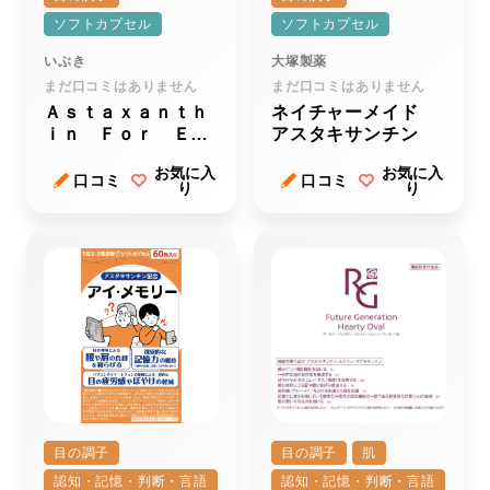
ソフトカプセル
ソフトカプセル
いぶき
大塚製薬
まだ口コミはありません
まだ口コミはありません
Ａｓｔａｘａｎｔｈ
ネイチャーメイド
ｉｎ Ｆｏｒ Ｅｙ
アスタキサンチン
ｅ（アスタキサンチ
お気に入
お気に入
ンフォーアイ）
口コミ
口コミ
り
り
目の調子
目の調子
肌
認知・記憶・判断・言語
認知・記憶・判断・言語