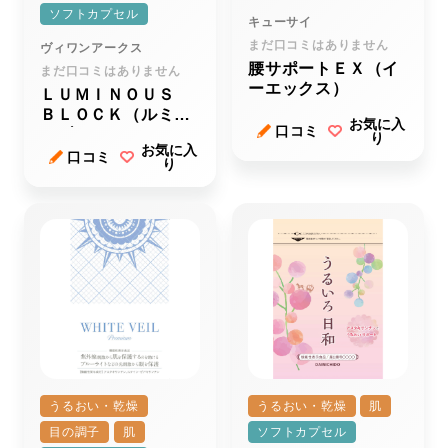
ソフトカプセル
キューサイ
まだ口コミはありません
ヴィワンアークス
腰サポートＥＸ（イ
まだ口コミはありません
ーエックス）
ＬＵＭＩＮＯＵＳ
ＢＬＯＣＫ（ルミナ
お気に入
口コミ
スブロック）
り
お気に入
口コミ
り
うるおい・乾燥
うるおい・乾燥
肌
目の調子
肌
ソフトカプセル