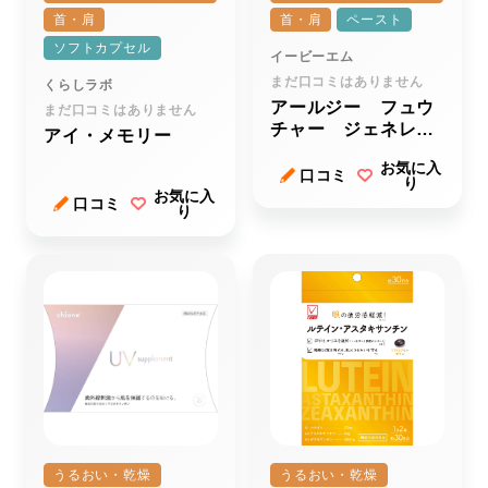
首・肩
首・肩
ペースト
ソフトカプセル
イービーエム
まだ口コミはありません
くらしラボ
アールジー フュウ
まだ口コミはありません
チャー ジェネレー
アイ・メモリー
ション ハーティ
お気に入
オーバル
口コミ
り
お気に入
口コミ
り
うるおい・乾燥
うるおい・乾燥