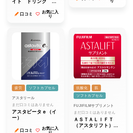
り
イト ドリンク ホ
ワイトシールド
お気に入
口コミ
り
疲労
ソフトカプセル
抗酸化
肌
ソフトカプセル
アスタリール
まだ口コミはありません
FUJIFILMサプリメント
アスタビータｅ（イ
まだ口コミはありません
ー）
ＡＳＴＡＬＩＦＴ
（アスタリフト）
お気に入
口コミ
サプリメント
り