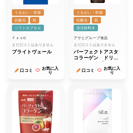
うるおい・乾燥
うるおい・乾燥
抗酸化
肌
抗酸化
肌
ソフトカプセル
清涼飲料水
ＦｅｅG
アサヒグループ食品
まだ口コミはありません
まだ口コミはありません
ブライトヴェール
パーフェクトアスタ
コラーゲン ドリン
ク レッドプレミア
お気に入
お気に入
ａ
口コミ
口コミ
り
り