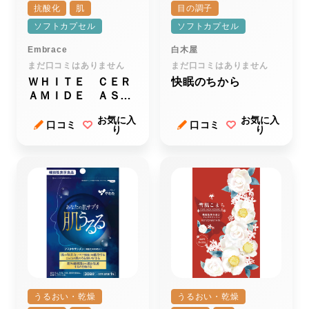
抗酸化
肌
目の調子
ソフトカプセル
ソフトカプセル
Embrace
白木屋
まだ口コミはありません
まだ口コミはありません
ＷＨＩＴＥ ＣＥＲ
快眠のちから
ＡＭＩＤＥ ＡＳＴ
ＡＰＬＵＳ（ホワイ
お気に入
お気に入
トセラミド アスタ
口コミ
口コミ
り
り
プラス）
うるおい・乾燥
うるおい・乾燥