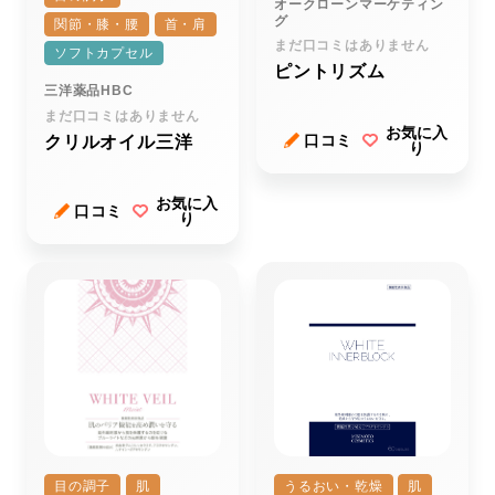
オークローンマーケティン
グ
関節・膝・腰
首・肩
まだ口コミはありません
ソフトカプセル
ピントリズム
三洋薬品HBC
まだ口コミはありません
お気に入
口コミ
クリルオイル三洋
り
お気に入
口コミ
り
目の調子
肌
うるおい・乾燥
肌