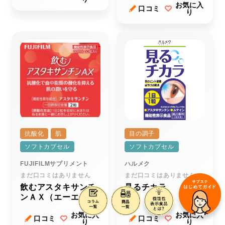
お気に入
口コミ
り
抗酸化
肌
目の調子
ソフトカプセル
ソフトカプセル
FUJIFILMサプリメント
ハルメク
まだ口コミはありません
まだ口コミはありません
飲むアスタキサンチ
見るチカラ
ンＡＸ（エーエック
ス）
お気に入
お気に入
口コミ
口コミ
り
り