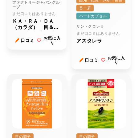
認知・記憶・判断・言語
ファクトリージャパングル
ープ
首・肩
まだ口コミはありません
ハードカプセル
ＫＡ・ＲＡ・ＤＡ
サン・クロレラ
（カラダ） 目＆
（アンド）肩サプリ
まだ口コミはありません
お気に入
メント
口コミ
アスタレラ
り
お気に入
口コミ
り
目の調子
目の調子