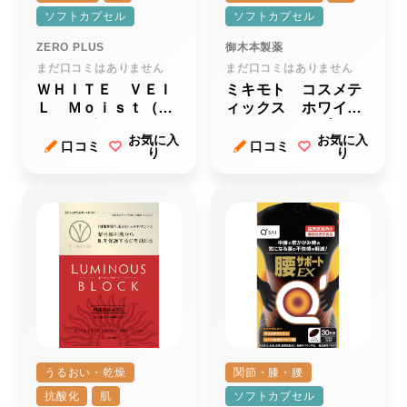
ソフトカプセル
ソフトカプセル
ZERO PLUS
御木本製薬
まだ口コミはありません
まだ口コミはありません
ＷＨＩＴＥ ＶＥＩ
ミキモト コスメテ
Ｌ Ｍｏｉｓｔ（ホ
ィックス ホワイ
ワイトヴェール モ
ト インナーブロッ
お気に入
お気に入
イスト）
ク
口コミ
口コミ
り
り
うるおい・乾燥
関節・膝・腰
抗酸化
肌
ソフトカプセル