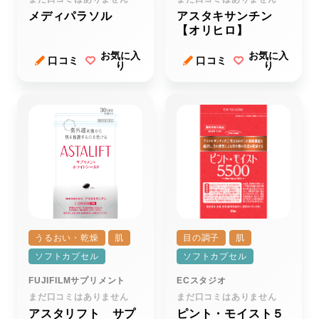
メディパラソル
アスタキサンチン
【オリヒロ】
お気に入
お気に入
口コミ
口コミ
り
り
うるおい・乾燥
肌
目の調子
肌
ソフトカプセル
ソフトカプセル
FUJIFILMサプリメント
ECスタジオ
まだ口コミはありません
まだ口コミはありません
アスタリフト サプ
ピント・モイスト５