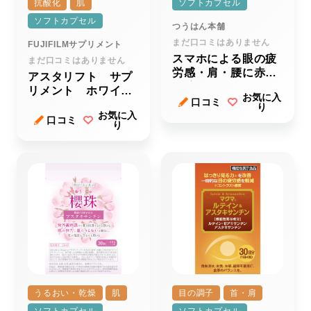
抗酸化
肌
ソフトカプセル
ソフトカプセル
つうはん本舗
まだ口コミはありません
FUJIFILMサプリメント
スマホによる眼の疲
まだ口コミはありません
労感・肩・腰に赤の
アスタリフト サプ
１粒
リメント ホワイト
お気に入
口コミ
シールドｃ
り
お気に入
口コミ
り
うるおい・乾燥
肌
目の調子
首・肩