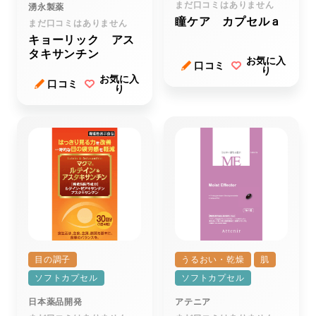
まだ口コミはありません
湧永製薬
瞳ケア カプセルａ
まだ口コミはありません
キョーリック アス
タキサンチン
お気に入
口コミ
り
お気に入
口コミ
り
目の調子
うるおい・乾燥
肌
ソフトカプセル
ソフトカプセル
日本薬品開発
アテニア