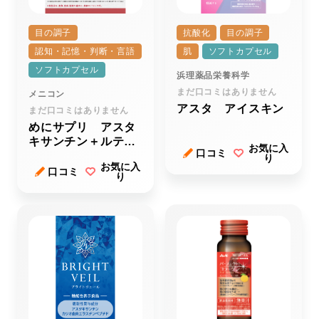
目の調子
抗酸化
目の調子
認知・記憶・判断・言語
肌
ソフトカプセル
ソフトカプセル
浜理薬品栄養科学
まだ口コミはありません
メニコン
アスタ アイスキン
まだ口コミはありません
めにサプリ アスタ
キサンチン＋ルテイ
お気に入
口コミ
ン
り
お気に入
口コミ
り