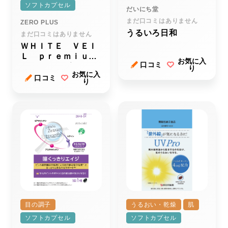
ソフトカプセル
だいにち堂
まだ口コミはありません
ZERO PLUS
うるいろ日和
まだ口コミはありません
ＷＨＩＴＥ ＶＥＩ
Ｌ ｐｒｅｍｉｕｍ
お気に入
口コミ
（ホワイトヴェー
り
お気に入
ル プレミアム）
口コミ
り
目の調子
うるおい・乾燥
肌
ソフトカプセル
ソフトカプセル