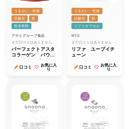
うるおい・乾燥
うるおい・乾燥
抗酸化
肌
抗酸化
肌
粉末飲料
ソフトカプセル
アサヒグループ食品
MTG
まだ口コミはありません
まだ口コミはありません
パーフェクトアスタ
リファ ユーブイチ
コラーゲン パウダ
ューン
ー レッドプレミア
お気に入
お気に入
ａ
口コミ
口コミ
り
り