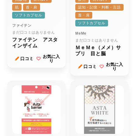
肌
首・肩
認知・記憶・判断・言語
ソフトカプセル
首・肩
ソフトカプセル
ファイテン
まだ口コミはありません
MeMe
ファイテン アスタ
まだ口コミはありません
インザイム
ＭｅＭｅ（メメ）サ
プリ 目と脳
お気に入
口コミ
り
お気に入
口コミ
り