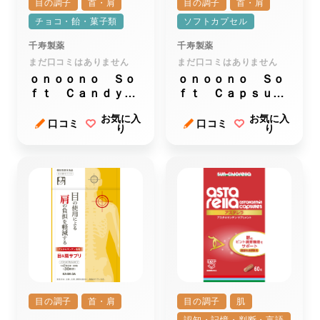
目の調子
首・肩
目の調子
首・肩
チョコ・飴・菓子類
ソフトカプセル
千寿製薬
千寿製薬
まだ口コミはありません
まだ口コミはありません
ｏｎｏｏｎｏ Ｓｏ
ｏｎｏｏｎｏ Ｓｏ
ｆｔ Ｃａｎｄｙ
ｆｔ Ｃａｐｓｕｌ
ｆｏｒ ｅｙｅ（オ
ｅ ｆｏｒ ｅｙｅ
お気に入
お気に入
ノオノソフトキャン
（オノオノソフトカ
口コミ
口コミ
り
り
ディーフォーアイ）
プセルフォーアイ）
目の調子
首・肩
目の調子
肌