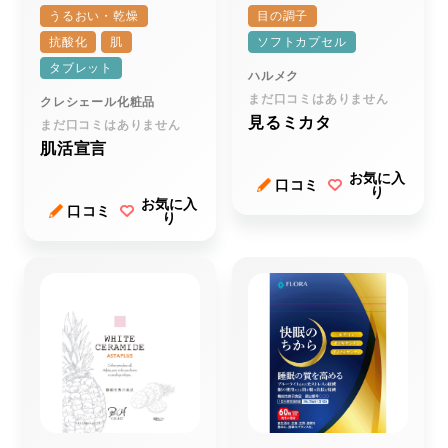
うるおい・乾燥
目の調子
抗酸化
肌
ソフトカプセル
タブレット
ハルメク
まだ口コミはありません
クレシェール化粧品
見るミカタ
まだ口コミはありません
肌活宣言
お気に入
口コミ
り
お気に入
口コミ
り