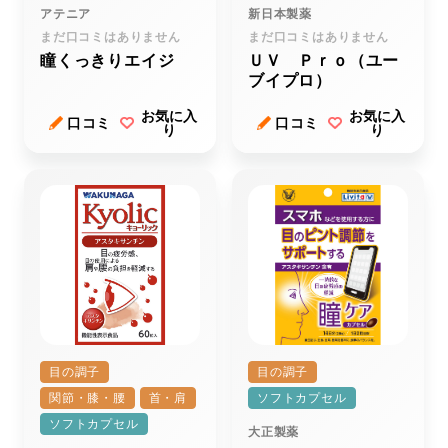
アテニア
新日本製薬
まだ口コミはありません
まだ口コミはありません
瞳くっきりエイジ
ＵＶ Ｐｒｏ（ユー
ブイプロ）
お気に入
お気に入
口コミ
口コミ
り
り
目の調子
目の調子
関節・膝・腰
首・肩
ソフトカプセル
ソフトカプセル
大正製薬