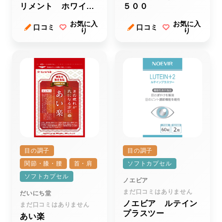
リメント ホワイト
５００
シールド
お気に入
お気に入
口コミ
口コミ
り
り
目の調子
目の調子
関節・膝・腰
首・肩
ソフトカプセル
ソフトカプセル
ノエビア
まだ口コミはありません
だいにち堂
ノエビア ルテイン
まだ口コミはありません
プラスツー
あい楽