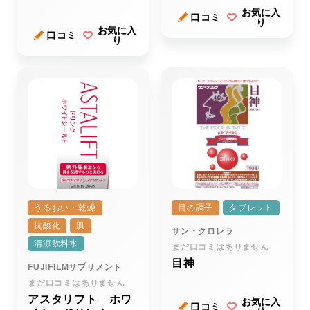
お気に入
口コミ
り
お気に入
口コミ
り
うるおい・乾燥
目の調子
タブレット
抗酸化
肌
サン・クロレラ
清涼飲料水
まだ口コミはありません
目神
FUJIFILMサプリメント
まだ口コミはありません
アスタリフト ホワ
お気に入
口コミ