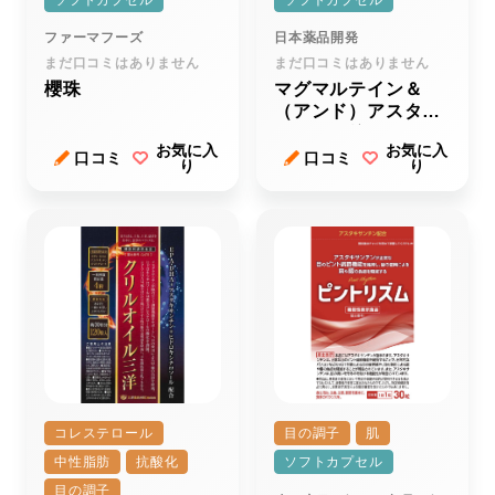
ソフトカプセル
ソフトカプセル
ファーマフーズ
日本薬品開発
まだ口コミはありません
まだ口コミはありません
櫻珠
マグマルテイン＆
（アンド）アスタキ
サンチン粒
お気に入
お気に入
口コミ
口コミ
り
り
コレステロール
目の調子
肌
中性脂肪
抗酸化
ソフトカプセル
目の調子