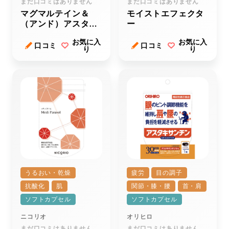
まだ口コミはありません
まだ口コミはありません
マグマルテイン＆
モイストエフェクタ
（アンド）アスタキ
ー
サンチン
お気に入
お気に入
口コミ
口コミ
り
り
うるおい・乾燥
疲労
目の調子
抗酸化
肌
関節・膝・腰
首・肩
ソフトカプセル
ソフトカプセル
ニコリオ
オリヒロ
まだ口コミはありません
まだ口コミはありません