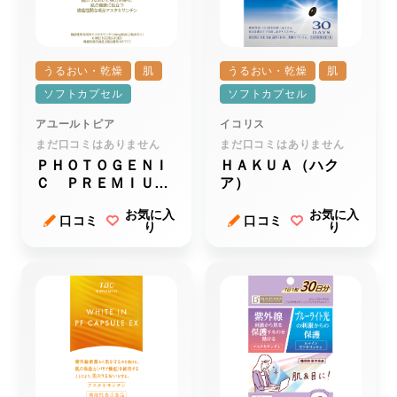
うるおい・乾燥
肌
うるおい・乾燥
肌
ソフトカプセル
ソフトカプセル
アユールトピア
イコリス
まだ口コミはありません
まだ口コミはありません
ＰＨＯＴＯＧＥＮＩ
ＨＡＫＵＡ（ハク
Ｃ ＰＲＥＭＩＵ
ア）
Ｍ ＬＩＦＴ （フ
お気に入
お気に入
ォトジェニック プ
口コミ
口コミ
り
り
レミアムリフト）