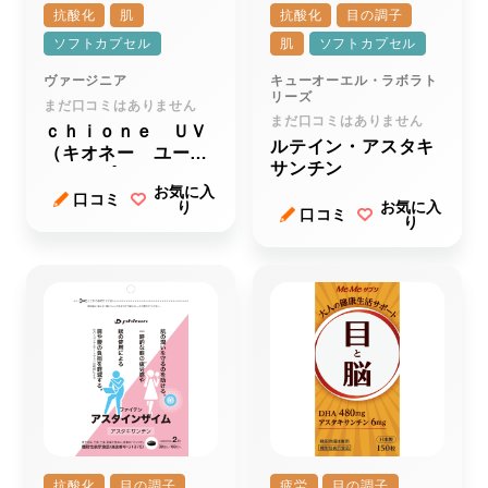
抗酸化
肌
抗酸化
目の調子
ソフトカプセル
肌
ソフトカプセル
ヴァージニア
キューオーエル・ラボラト
リーズ
まだ口コミはありません
まだ口コミはありません
ｃｈｉｏｎｅ ＵＶ
ルテイン・アスタキ
（キオネー ユーブ
サンチン
イ）サプリメント
お気に入
口コミ
り
お気に入
口コミ
り
抗酸化
目の調子
疲労
目の調子