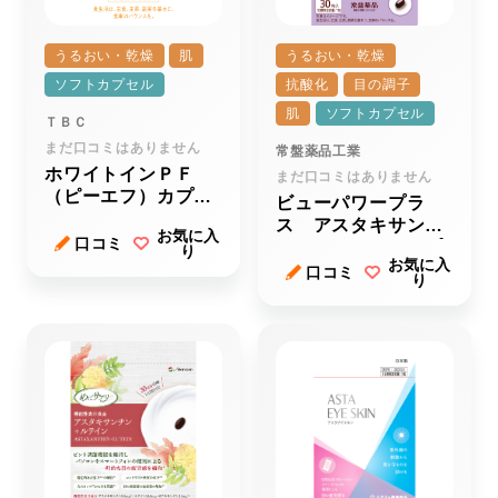
うるおい・乾燥
肌
うるおい・乾燥
ソフトカプセル
抗酸化
目の調子
肌
ソフトカプセル
ＴＢＣ
まだ口コミはありません
常盤薬品工業
ホワイトインＰＦ
まだ口コミはありません
（ピーエフ）カプセ
ビューパワープラ
ルＥＸ（イーエック
ス アスタキサンチ
お気に入
ス）
口コミ
ン・ルテイン＜サプ
り
お気に入
リメント＞
口コミ
り