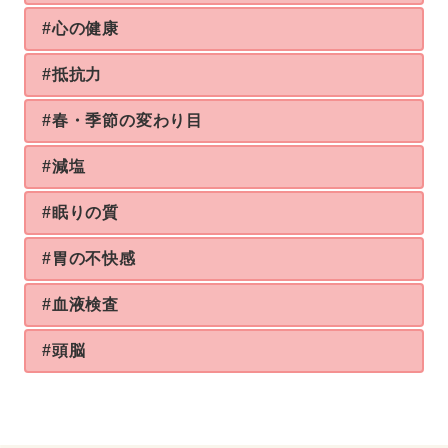
#心の健康
#抵抗力
#春・季節の変わり目
#減塩
#眠りの質
#胃の不快感
#血液検査
#頭脳