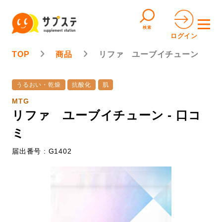
検索
ログイン
TOP
商品
リファ ユーブイチューン
うるおい・乾燥
抗酸化
肌
MTG
リファ ユーブイチューン - 口コ
ミ
届出番号 : G1402