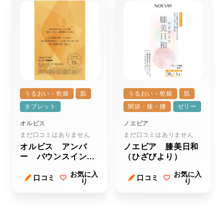
うるおい・乾燥
肌
うるおい・乾燥
肌
タブレット
関節・膝・腰
ゼリー
オルビス
ノエビア
まだ口コミはありません
まだ口コミはありません
オルビス アンバ
ノエビア 膝美日和
ー バウンスインナ
（ひざびより）
ーケア
お気に入
お気に入
口コミ
口コミ
り
り