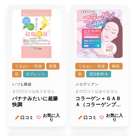
うるおい・乾燥
便通
うるおい・乾燥
睡眠
肌
タブレット
肌
清涼飲料水
いづも農縁
メロディアン
まだ口コミはありません
まだ口コミはありません
バナナみたいに超腸
コラーゲン＋ＧＡＢ
快調
Ａ（コラーゲンプラ
スギャバ）
お気に入
お気に入
口コミ
口コミ
り
り