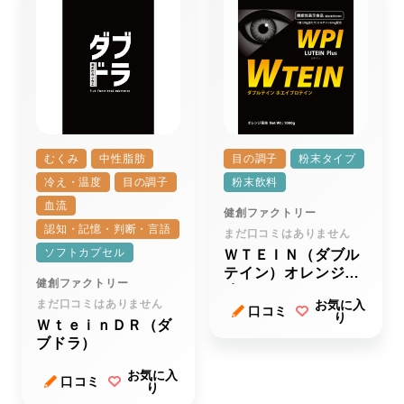
むくみ
中性脂肪
目の調子
粉末タイプ
冷え・温度
目の調子
粉末飲料
血流
健創ファクトリー
認知・記憶・判断・言語
まだ口コミはありません
ソフトカプセル
ＷＴＥＩＮ（ダブル
テイン）オレンジ風
健創ファクトリー
味
まだ口コミはありません
お気に入
口コミ
り
ＷｔｅｉｎＤＲ（ダ
ブドラ）
お気に入
口コミ
り