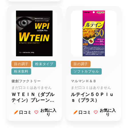
目の調子
粉末タイプ
目の調子
粉末飲料
ソフトカプセル
健創ファクトリー
マルマンＨ＆Ｂ
まだ口コミはありません
まだ口コミはありません
ＷＴＥＩＮ（ダブル
ルテイン５０Ｐｌｕ
テイン）プレーン風
ｓ（プラス）
味
お気に入
お気に入
口コミ
口コミ
り
り