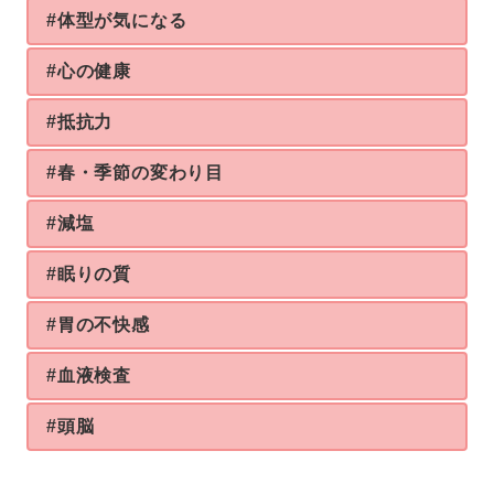
#体型が気になる
#心の健康
#抵抗力
#春・季節の変わり目
#減塩
#眠りの質
#胃の不快感
#血液検査
#頭脳