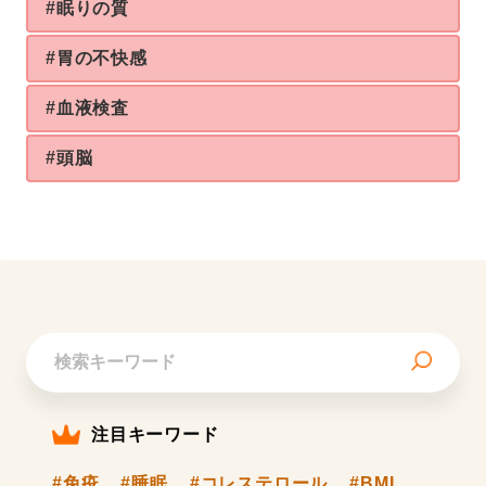
#眠りの質
#胃の不快感
#血液検査
#頭脳
注目キーワード
#免疫
#睡眠
#コレステロール
#BMI