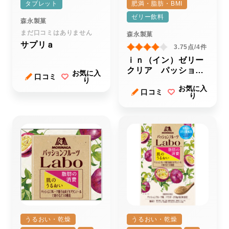
タブレット
肥満・脂肪・BMI
ゼリー飲料
森永製菓
まだ口コミはありません
森永製菓
サプリａ
3.75点/4件
ｉｎ（イン）ゼリー
クリア パッション
お気に入
口コミ
り
フルーツ
お気に入
口コミ
り
うるおい・乾燥
うるおい・乾燥