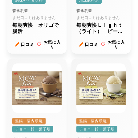
調味料・甘味料
清涼飲料水
森永乳業
森永乳業
まだ口コミはありません
まだ口コミはありません
毎朝爽快 オリゴで
毎朝爽快Ｌｉｇｈｔ
腸活
（ライト） ピーチ
レモネード味
お気に入
お気に入
口コミ
口コミ
り
り
整腸・腸内環境
整腸・腸内環境
チョコ・飴・菓子類
チョコ・飴・菓子類