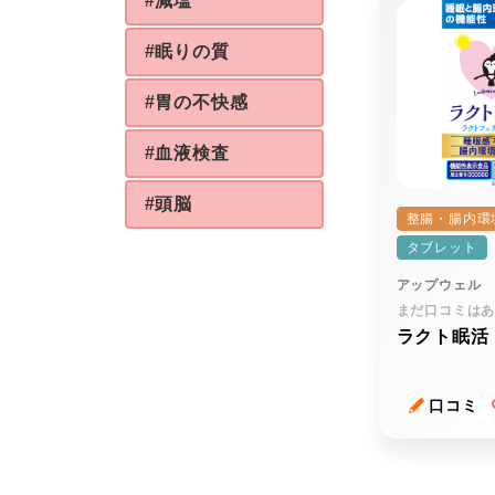
#減塩
#眠りの質
#胃の不快感
#血液検査
#頭脳
整腸・腸内環
タブレット
アップウェル
まだ口コミは
ラクト眠活
口コミ