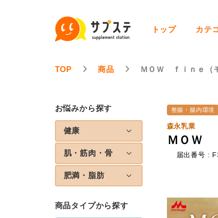
トップ
カテ
TOP
商品
ＭＯＷ ｆｉｎｅ（
お悩みから探す
整腸・腸内環境
森永乳業
健康
ＭＯＷ 
肌・筋肉・骨
届出番号 : F
肥満・脂肪
商品タイプから探す