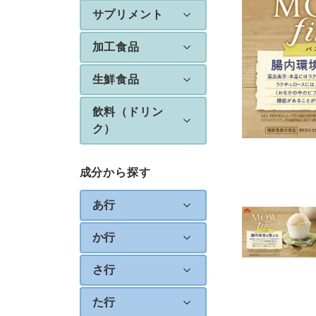
サプリメント
加工食品
生鮮食品
飲料（ドリン
ク）
成分から探す
あ行
か行
さ行
た行