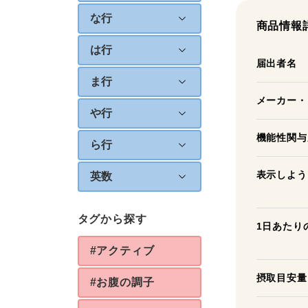
な行
商品情報
は行
届出者名
ま行
メーカー・
や行
機能性関与
ら行
表示しよう
英数
タグから探す
1日あたり
#アクティブ
摂取目安量
#お腹の調子