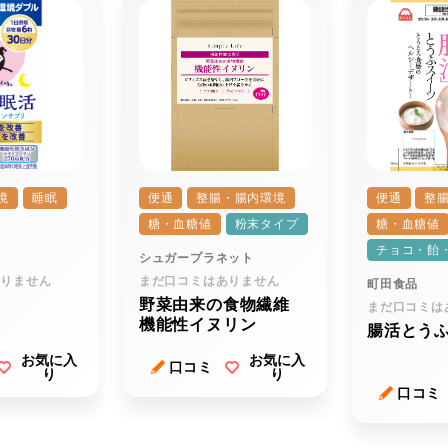
境
睡眠
便通
整腸・腸内環境
便通
整
糖・血糖値
粉末タイプ
糖・血糖値
チョコ・飴
シュガープラネット
ありません
まだ口コミはありません
町田食品
野菜由来の食物繊維
まだ口コミは
機能性イヌリン
腸活とう
お気に入
お気に入
口コミ
り
り
口コミ