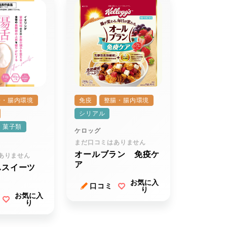
腸・腸内環境
免疫
整腸・腸内環境
シリアル
・菓子類
ケロッグ
まだ口コミはありません
オールブラン 免疫ケ
ありません
ア
ふスイーツ
お気に入
口コミ
り
お気に入
り