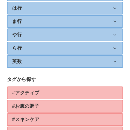
は行
ま行
や行
ら行
英数
タグから探す
#アクティブ
#お腹の調子
#スキンケア