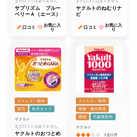
まだ口コミはありません
まだ口コミはありません
サプリズム ブルー
ヤクルトのねむりナ
ベリーＡ（エース）
ビ
お気に入
お気に入
口コミ
口コミ
り
り
ストレス・精神
ストレス・精神
疲労
粉末タイプ
整腸・腸内環境
睡眠
乳酸菌飲料
ヤクルト
まだ口コミはありません
ヤクルト
ヤクルトのおつとめ
3点/1件