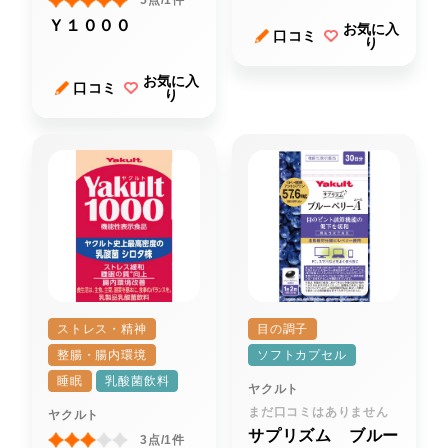
5点/1件
Ｙ１０００
お気に入
口コミ
り
お気に入
口コミ
り
ストレス・精神
目の調子
整腸・腸内環境
ソフトカプセル
睡眠
乳酸菌飲料
ヤクルト
まだ口コミはありません
ヤクルト
サプリズム ブルー
3点/1件