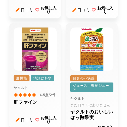
お気に入
お気に入
口コミ
口コミ
り
り
肝機能
清涼飲料水
目鼻の不快感
ジュース・野菜ジュー
ヤクルト
ス
4.5点/2件
ヤクルト
肝ファイン
まだ口コミはありません
ヤクルトのおいしい
はっ酵果実
お気に入
口コミ
り