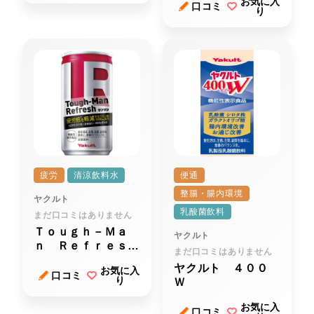
お気に入
口コミ
り
疲労
清涼飲料水
便通
整腸・腸内環境
ヤクルト
乳酸菌飲料
まだ口コミはありません
Ｔｏｕｇｈ－Ｍａ
ヤクルト
ｎ Ｒｅｆｒｅｓｈ
まだ口コミはありません
（タフマンリフレッ
ヤクルト ４００
お気に入
シュ）
口コミ
り
Ｗ
お気に入
口コミ