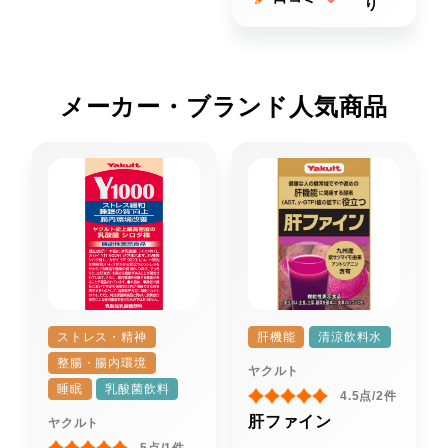
り
メーカー・ブランド人気商品
ストレス・精神
肝機能
清涼飲料水
整腸・腸内環境
ヤクルト
睡眠
乳酸菌飲料
4.5点/2件
肝ファイン
ヤクルト