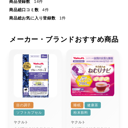
商品登録数
14件
商品総口コミ数
4件
商品総お気に入り登録数
1件
メーカー・ブランドおすすめ商品
目の調子
睡眠
健康茶
ソフトカプセル
粉末飲料
ヤクルト
ヤクルト