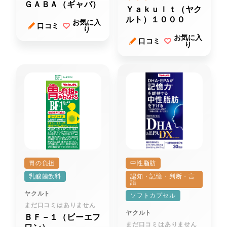
ＧＡＢＡ（ギャバ）
Ｙａｋｕｌｔ（ヤク
ルト）１０００
お気に入
口コミ
り
お気に入
口コミ
り
胃の負担
中性脂肪
乳酸菌飲料
認知・記憶・判断・言
語
ヤクルト
ソフトカプセル
まだ口コミはありません
ヤクルト
ＢＦ－１（ビーエフ
まだ口コミはありません