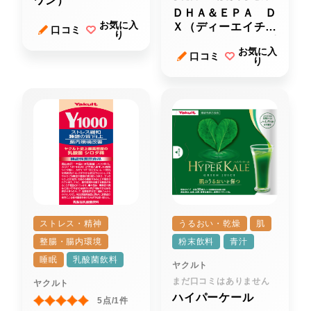
ワン）
ＤＨＡ＆ＥＰＡ Ｄ
お気に入
Ｘ（ディーエイチエ
口コミ
り
ー アンド イーピ
お気に入
ーエー デラック
口コミ
り
ス）
ストレス・精神
うるおい・乾燥
肌
整腸・腸内環境
粉末飲料
青汁
睡眠
乳酸菌飲料
ヤクルト
まだ口コミはありません
ヤクルト
ハイパーケール
5点/1件