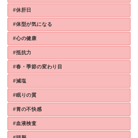
#休肝日
#体型が気になる
#心の健康
#抵抗力
#春・季節の変わり目
#減塩
#眠りの質
#胃の不快感
#血液検査
#頭脳