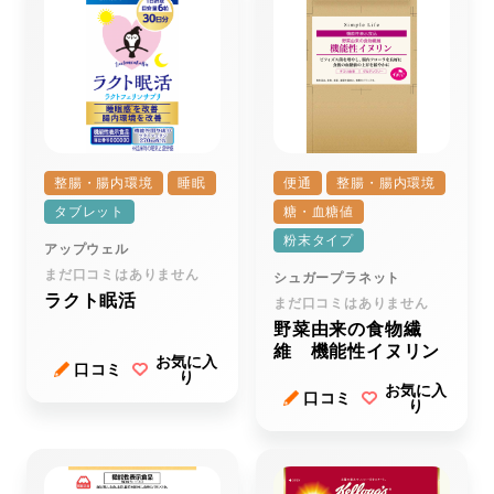
整腸・腸内環境
睡眠
便通
整腸・腸内環境
タブレット
糖・血糖値
粉末タイプ
アップウェル
まだ口コミはありません
シュガープラネット
ラクト眠活
まだ口コミはありません
野菜由来の食物繊
維 機能性イヌリン
お気に入
口コミ
り
お気に入
口コミ
り