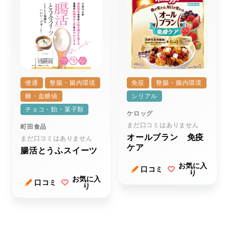
便通
整腸・腸内環境
免疫
整腸・腸内環境
糖・血糖値
シリアル
チョコ・飴・菓子類
ケロッグ
まだ口コミはありません
町田食品
オールブラン 免疫
まだ口コミはありません
ケア
腸活とうふスイーツ
お気に入
口コミ
り
お気に入
口コミ
り