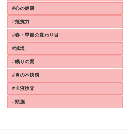
#心の健康
#抵抗力
#春・季節の変わり目
#減塩
#眠りの質
#胃の不快感
#血液検査
#頭脳