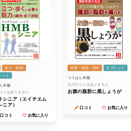
筋力・筋肉
肥満・脂肪・BMI
タブレット
レット
つうはん本舗
まだ口コミはありません
ん本舗
お腹の脂肪に黒しょうが
コミはありません
Ｂシニア（エイチエム
シニア）
口コミ
お気に入り
口コミ
お気に入り