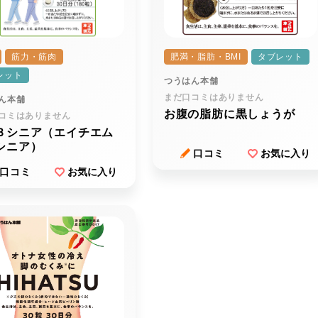
筋力・筋肉
肥満・脂肪・BMI
タブレット
レット
つうはん本舗
まだ口コミはありません
ん本舗
お腹の脂肪に黒しょうが
コミはありません
Ｂシニア（エイチエム
シニア）
口コミ
お気に入り
口コミ
お気に入り