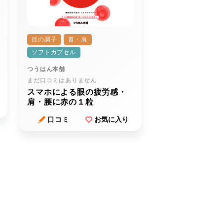
目の調子
首・肩
ソフトカプセル
つうはん本舗
まだ口コミはありません
スマホによる眼の疲労感・
肩・腰に赤の１粒
口コミ
お気に入り