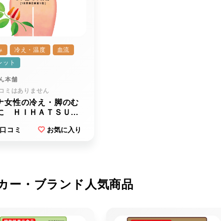
み
冷え・温度
血流
レット
ん本舗
コミはありません
ナ女性の冷え・脚のむ
に ＨＩＨＡＴＳＵ
ハツ）
口コミ
お気に入り
カー・ブランド人気商品