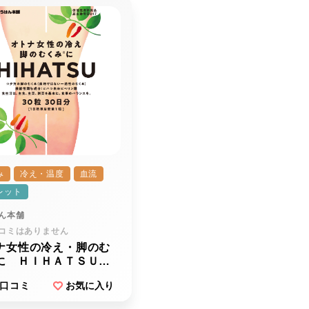
み
冷え・温度
血流
レット
ん本舗
コミはありません
ナ女性の冷え・脚のむ
に ＨＩＨＡＴＳＵ
ハツ）
口コミ
お気に入り