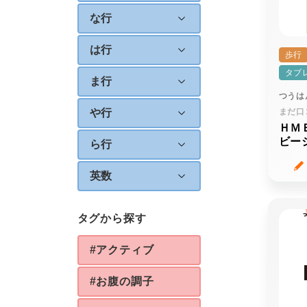
な行
は行
歩行
タブ
ま行
つうは
や行
まだ口
ＨＭ
ビー
ら行
英数
タグから探す
#アクティブ
#お腹の調子