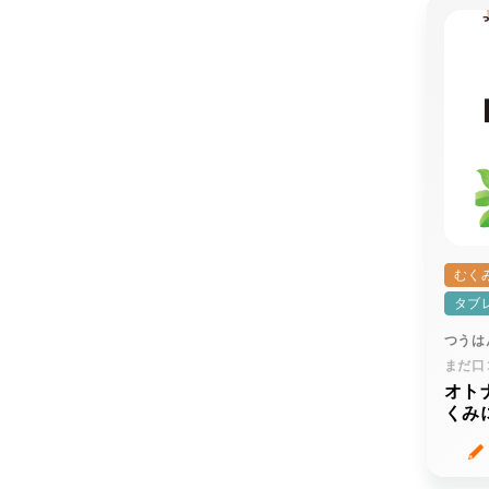
むく
タブ
つうは
まだ口
オト
くみ
（ヒ