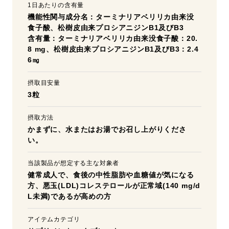
1日あたりの含有量
機能性関与成分名：ターミナリアベリリカ由来没
食子酸、松樹皮由来プロシアニジンB1及びB3
含有量：ターミナリアベリリカ由来没食子酸：20.
8 mg、松樹皮由来プロシアニジンB1及びB3：2.4
6㎎
摂取目安量
3粒
摂取方法
かまずに、水またはお湯でお召し上がりくださ
い。
当該製品が想定する主な対象者
健常成人で、食後の中性脂肪や血糖値が気になる
方、悪玉(LDL)コレステロールが正常域(140 mg/d
L未満)であるが高めの方
アイテムカテゴリ