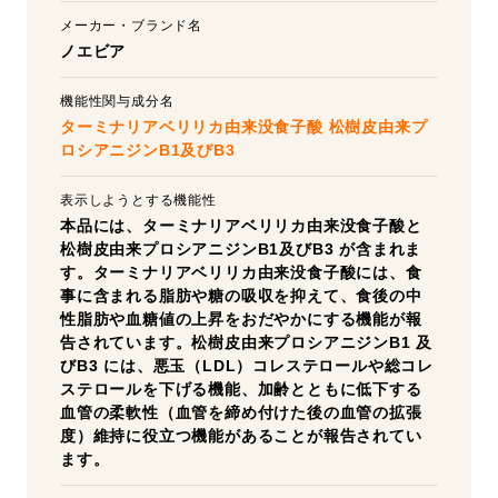
メーカー・ブランド名
ノエビア
機能性関与成分名
ターミナリアベリリカ由来没食子酸
松樹皮由来プ
ロシアニジンB1及びB3
表示しようとする機能性
本品には、ターミナリアベリリカ由来没食子酸と
松樹皮由来プロシアニジンB1及びB3 が含まれま
す。ターミナリアベリリカ由来没食子酸には、食
事に含まれる脂肪や糖の吸収を抑えて、食後の中
性脂肪や血糖値の上昇をおだやかにする機能が報
告されています。松樹皮由来プロシアニジンB1 及
びB3 には、悪玉（LDL）コレステロールや総コレ
ステロールを下げる機能、加齢とともに低下する
血管の柔軟性（血管を締め付けた後の血管の拡張
度）維持に役立つ機能があることが報告されてい
ます。