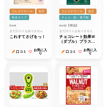
コレステロール
血圧
コレステロール
血圧
粉末タイプ
チョコ・飴・菓子類
knot
meiji【明治】
まだ口コミはありません
まだ口コミはありません
これすてさげをっ！
チョコレート効果Ｗ
（ダブル）プラスＣ
ＡＣＡＯ（カカオ）
お気に入
お気に入
７２％
口コミ
口コミ
り
り