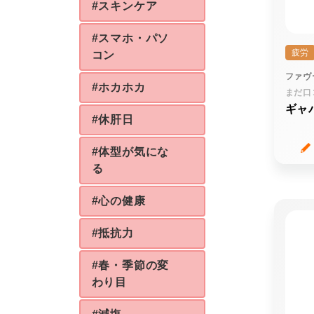
#スキンケア
#スマホ・パソ
疲労
コン
ファヴ
#ホカホカ
まだ口
ギャ
#休肝日
#体型が気にな
る
#心の健康
#抵抗力
#春・季節の変
わり目