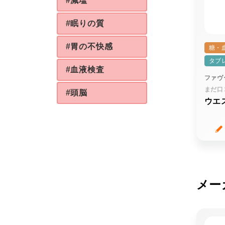
#減塩
#眠りの質
#胃の不快感
糖・
タブ
#血液検査
ファヴ
まだ口
#頭脳
ウエ
メー