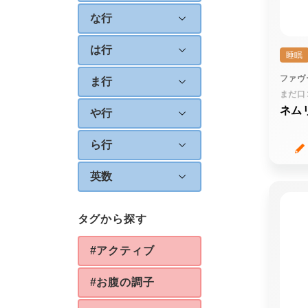
な行
は行
睡眠
ファヴ
ま行
まだ口
ネム
や行
ら行
英数
タグから探す
#アクティブ
#お腹の調子