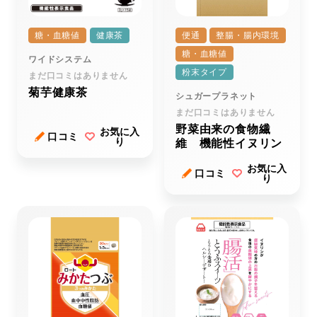
糖・血糖値
健康茶
便通
整腸・腸内環境
糖・血糖値
ワイドシステム
粉末タイプ
まだ口コミはありません
菊芋健康茶
シュガープラネット
まだ口コミはありません
野菜由来の食物繊
お気に入
口コミ
り
維 機能性イヌリン
お気に入
口コミ
り