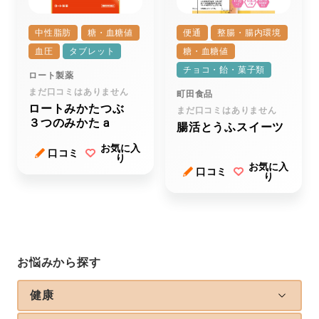
中性脂肪
糖・血糖値
便通
整腸・腸内環境
血圧
タブレット
糖・血糖値
チョコ・飴・菓子類
ロート製薬
まだ口コミはありません
町田食品
ロートみかたつぶ
まだ口コミはありません
３つのみかたａ
腸活とうふスイーツ
お気に入
口コミ
り
お気に入
口コミ
り
お悩みから探す
健康