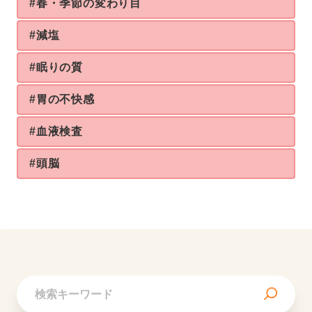
#春・季節の変わり目
#減塩
#眠りの質
#胃の不快感
#血液検査
#頭脳