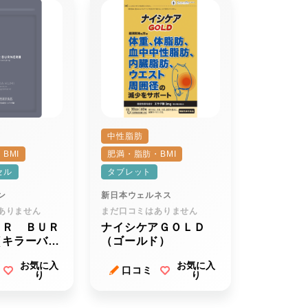
中性脂肪
BMI
肥満・脂肪・BMI
セル
タブレット
ン
新日本ウェルネス
ありません
まだ口コミはありません
ＥＲ ＢＵＲ
ナイシケアＧＯＬＤ
（キラーバー
（ゴールド）
）
お気に入
お気に入
口コミ
り
り