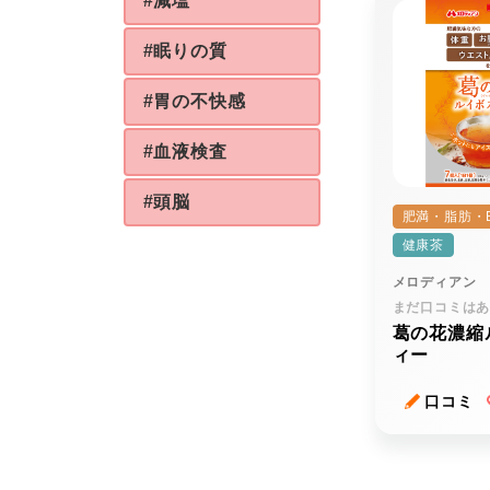
#減塩
#眠りの質
#胃の不快感
#血液検査
#頭脳
肥満・脂肪・B
健康茶
メロディアン
まだ口コミは
葛の花濃縮
ィー
口コミ