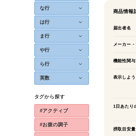
な行
商品情報
は行
届出者名
ま行
メーカー・
や行
機能性関与
ら行
表示しよう
英数
タグから探す
1日あたり
#アクティブ
#お腹の調子
摂取目安量