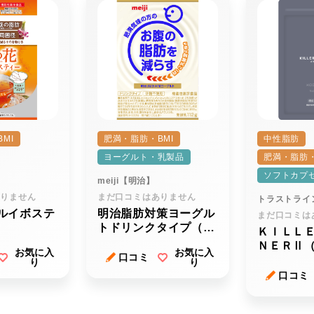
MI
肥満・脂肪・BMI
中性脂肪
ヨーグルト・乳製品
肥満・脂肪・
ソフトカプ
meiji【明治】
ありません
まだ口コミはありません
トラストライ
ルイボステ
明治脂肪対策ヨーグル
まだ口コミは
トドリンクタイプ（１
ＫＩＬＬ
１２ｇ）
ＮＥＲⅡ
お気に入
お気に入
口コミ
ナーツー
り
り
口コミ