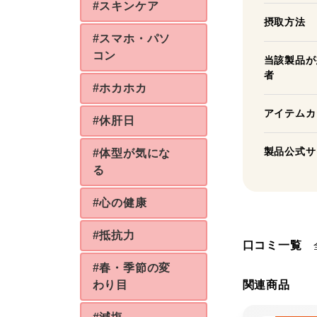
#スキンケア
摂取方法
#スマホ・パソ
コン
当該製品が
者
#ホカホカ
アイテムカ
#休肝日
製品公式サ
#体型が気にな
る
#心の健康
#抵抗力
口コミ一覧
#春・季節の変
わり目
関連商品