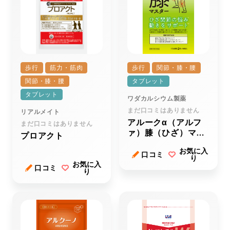
歩行
筋力・筋肉
歩行
関節・膝・腰
関節・膝・腰
タブレット
タブレット
ワダカルシウム製薬
まだ口コミはありません
リアルメイト
アルークα（アルフ
まだ口コミはありません
ァ）膝（ひざ）マス
プロアクト
ター
お気に入
口コミ
り
お気に入
口コミ
り