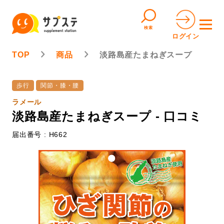
検索
ログイン
TOP
商品
淡路島産たまねぎスープ
歩行
関節・膝・腰
ラメール
淡路島産たまねぎスープ - 口コミ
届出番号 : H662