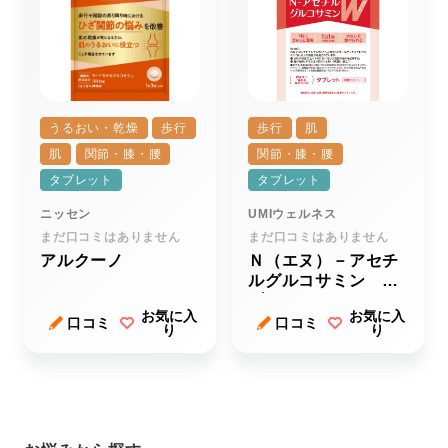
うるおい・乾燥
歩行
歩行
肌
肌
関節・膝・腰
関節・膝・腰
タブレット
タブレット
ニッセン
UMIウェルネス
まだ口コミはありません
まだ口コミはありません
アルクーノ
Ｎ（エヌ）－アセチ
ルグルコサミン ダ
ブル
お気に入
お気に入
口コミ
口コミ
り
り