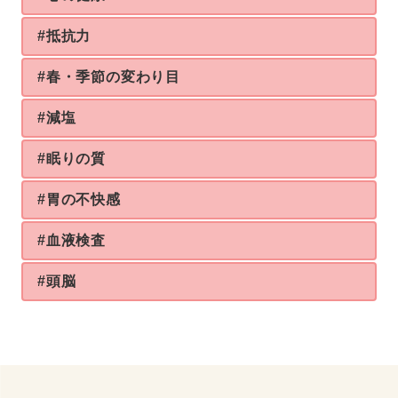
#抵抗力
#春・季節の変わり目
#減塩
#眠りの質
#胃の不快感
#血液検査
#頭脳