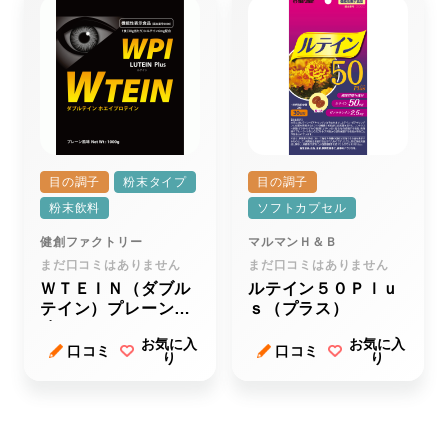
目の調子
粉末タイプ
目の調子
粉末飲料
ソフトカプセル
健創ファクトリー
マルマンＨ＆Ｂ
まだ口コミはありません
まだ口コミはありません
ＷＴＥＩＮ（ダブル
ルテイン５０Ｐｌｕ
テイン）プレーン風
ｓ（プラス）
味
お気に入
お気に入
口コミ
口コミ
り
り