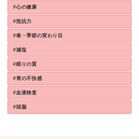
#心の健康
#抵抗力
#春・季節の変わり目
#減塩
#眠りの質
#胃の不快感
#血液検査
#頭脳