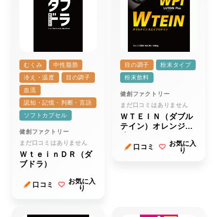
むくみ
中性脂肪
目の調子
粉末タイプ
冷え・温度
目の調子
粉末飲料
血流
健創ファクトリー
認知・記憶・判断・言語
まだ口コミはありません
ソフトカプセル
ＷＴＥＩＮ（ダブル
テイン）オレンジ風
健創ファクトリー
味
まだ口コミはありません
お気に入
口コミ
り
ＷｔｅｉｎＤＲ（ダ
ブドラ）
お気に入
口コミ
り