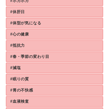
#ホカホカ
#休肝日
#体型が気になる
#心の健康
#抵抗力
#春・季節の変わり目
#減塩
#眠りの質
#胃の不快感
#血液検査