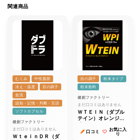
関連商品
むくみ
中性脂肪
目の調子
粉末タイプ
冷え・温度
目の調子
粉末飲料
血流
健創ファクトリー
認知・記憶・判断・言語
まだ口コミはありません
ソフトカプセル
ＷＴＥＩＮ（ダブル
テイン）オレンジ風
健創ファクトリー
味
まだ口コミはありません
お気に入
口コミ
り
ＷｔｅｉｎＤＲ（ダ