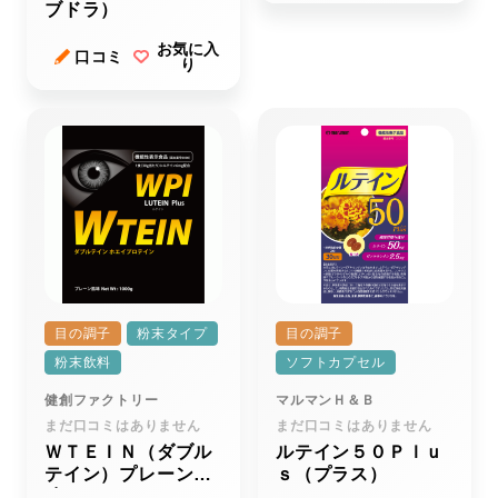
ブドラ）
お気に入
口コミ
り
目の調子
粉末タイプ
目の調子
粉末飲料
ソフトカプセル
健創ファクトリー
マルマンＨ＆Ｂ
まだ口コミはありません
まだ口コミはありません
ＷＴＥＩＮ（ダブル
ルテイン５０Ｐｌｕ
テイン）プレーン風
ｓ（プラス）
味