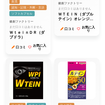
血流
健創ファクトリー
認知・記憶・判断・言語
まだ口コミはありません
ソフトカプセル
ＷＴＥＩＮ（ダブル
テイン）オレンジ風
健創ファクトリー
味
まだ口コミはありません
お気に入
口コミ
り
ＷｔｅｉｎＤＲ（ダ
ブドラ）
お気に入
口コミ
り