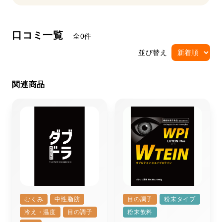
口コミ一覧
全0件
並び替え
関連商品
むくみ
中性脂肪
目の調子
粉末タイプ
冷え・温度
目の調子
粉末飲料