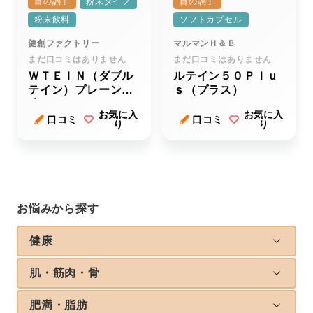
目の調子
粉末タイプ
目の調子
粉末飲料
ソフトカプセル
健創ファクトリー
マルマンＨ＆Ｂ
まだ口コミはありません
まだ口コミはありません
ＷＴＥＩＮ（ダブル
ルテイン５０Ｐｌｕ
テイン）プレーン風
ｓ（プラス）
味
お気に入
お気に入
口コミ
口コミ
り
り
お悩みから探す
健康
肌・筋肉・骨
肥満・脂肪