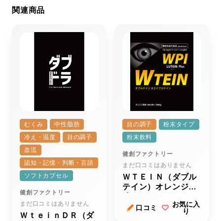
関連商品
むくみ
中性脂肪
目の調子
粉末タイプ
冷え・温度
目の調子
粉末飲料
血流
健創ファクトリー
認知・記憶・判断・言語
まだ口コミはありません
ソフトカプセル
ＷＴＥＩＮ（ダブル
テイン）オレンジ風
健創ファクトリー
味
まだ口コミはありません
お気に入
口コミ
り
ＷｔｅｉｎＤＲ（ダ