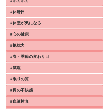
#ホカホカ
#休肝日
#体型が気になる
#心の健康
#抵抗力
#春・季節の変わり目
#減塩
#眠りの質
#胃の不快感
#血液検査