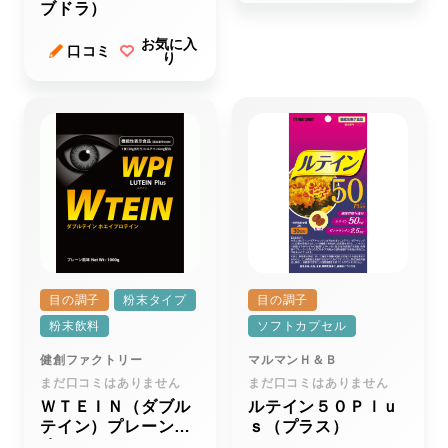
ブドラ）
お気に入
口コミ
り
目の調子
粉末タイプ
目の調子
粉末飲料
ソフトカプセル
健創ファクトリー
マルマンＨ＆Ｂ
まだ口コミはありません
まだ口コミはありません
ＷＴＥＩＮ（ダブル
ルテイン５０Ｐｌｕ
テイン）プレーン風
ｓ（プラス）
味