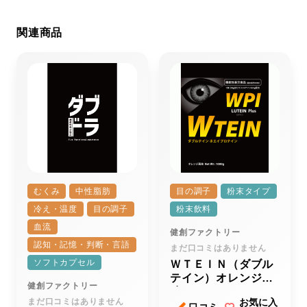
関連商品
むくみ
中性脂肪
目の調子
粉末タイプ
冷え・温度
目の調子
粉末飲料
血流
健創ファクトリー
認知・記憶・判断・言語
まだ口コミはありません
ソフトカプセル
ＷＴＥＩＮ（ダブル
テイン）オレンジ風
健創ファクトリー
味
まだ口コミはありません
お気に入