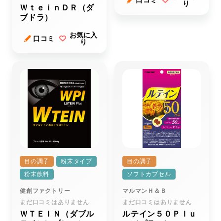
口コミ
り
ＷｔｅｉｎＤＲ（ダ
ブドラ）
お気に入
口コミ
り
目の調子
粉末タイプ
目の調子
粉末飲料
ソフトカプセル
健創ファクトリー
マルマンＨ＆Ｂ
まだ口コミはありません
まだ口コミはありません
ＷＴＥＩＮ（ダブル
ルテイン５０Ｐｌｕ