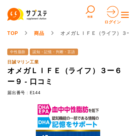
検索
ログイン
TOP
商品
オメガＬＩＦＥ（ライフ）３ー
中性脂肪
認知・記憶・判断・言語
日誠マリン工業
オメガＬＩＦＥ（ライフ）３ー６
ー９ - 口コミ
届出番号 : E144