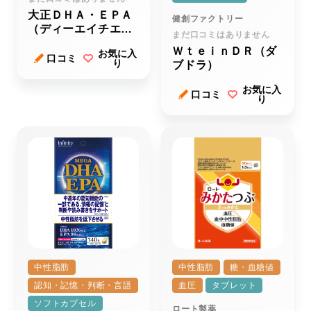
大正ＤＨＡ・ＥＰＡ
健創ファクトリー
（ディーエイチエ
まだ口コミはありません
ー・イーピーエー）
ＷｔｅｉｎＤＲ（ダ
お気に入
ｒ
口コミ
り
ブドラ）
お気に入
口コミ
り
中性脂肪
中性脂肪
糖・血糖値
認知・記憶・判断・言語
血圧
タブレット
ソフトカプセル
ロート製薬