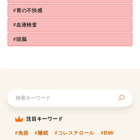
#胃の不快感
#血液検査
#頭脳
注目キーワード
#免疫
#睡眠
#コレステロール
#BMI