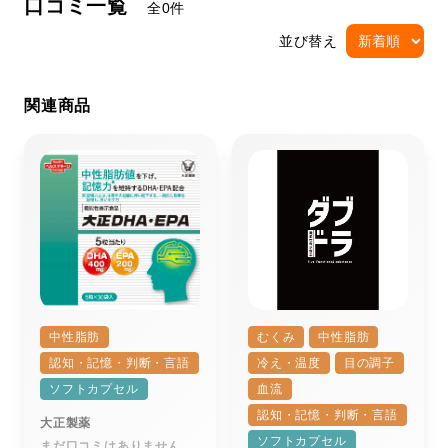
口コミ一覧
全0件
並び替え
関連商品
中性脂肪
むくみ
中性脂肪
認知・記憶・判断・言語
冷え・温度
目の調子
ソフトカプセル
血流
認知・記憶・判断・言語
大正製薬
ソフトカプセル
まだ口コミはありません