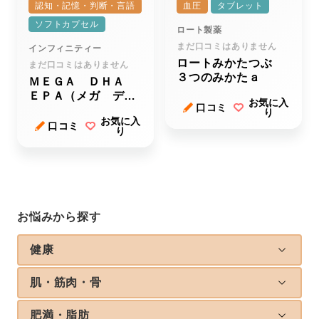
認知・記憶・判断・言語
血圧
タブレット
ソフトカプセル
ロート製薬
まだ口コミはありません
インフィニティー
ロートみかたつぶ
まだ口コミはありません
３つのみかたａ
ＭＥＧＡ ＤＨＡ
ＥＰＡ（メガ ディ
お気に入
口コミ
ーエイチエー イー
り
お気に入
ピーエー）
口コミ
り
お悩みから探す
健康
肌・筋肉・骨
肥満・脂肪