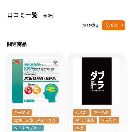
口コミ一覧
全0件
並び替え
関連商品
中性脂肪
むくみ
中性脂肪
認知・記憶・判断・言語
冷え・温度
目の調子
ソフトカプセル
血流