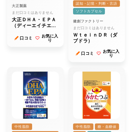
認知・記憶・判断・言語
大正製薬
ソフトカプセル
まだ口コミはありません
大正ＤＨＡ・ＥＰＡ
健創ファクトリー
（ディーエイチエ
まだ口コミはありません
ー・イーピーエー）
ＷｔｅｉｎＤＲ（ダ
お気に入
ｒ
口コミ
り
ブドラ）
お気に入
口コミ
り
中性脂肪
中性脂肪
糖・血糖値