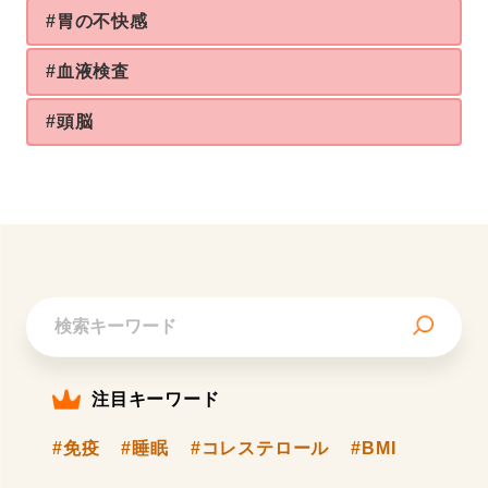
#胃の不快感
#血液検査
#頭脳
注目キーワード
#免疫
#睡眠
#コレステロール
#BMI