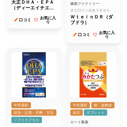
大正ＤＨＡ・ＥＰＡ
健創ファクトリー
（ディーエイチエ
まだ口コミはありません
ー・イーピーエー）
ＷｔｅｉｎＤＲ（ダ
お気に入
ｒ
口コミ
り
ブドラ）
お気に入
口コミ
り
中性脂肪
中性脂肪
糖・血糖値
認知・記憶・判断・言語
血圧
タブレット
ソフトカプセル
ロート製薬