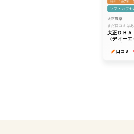
認知・記憶・
ソフトカプセ
大正製薬
まだ口コミは
大正ＤＨＡ
（ディーエ
イーピーエ
口コミ