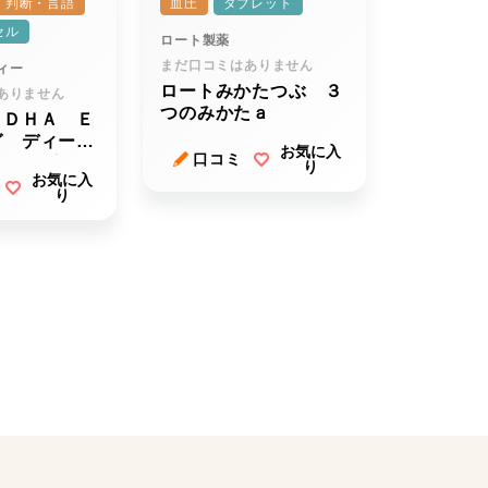
・判断・言語
血圧
タブレット
セル
ロート製薬
まだ口コミはありません
ィー
ロートみかたつぶ ３
ありません
つのみかたａ
 ＤＨＡ Ｅ
ガ ディーエ
お気に入
口コミ
 イーピーエ
り
お気に入
り