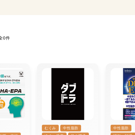
全0件
むくみ
中性脂肪
中性脂肪