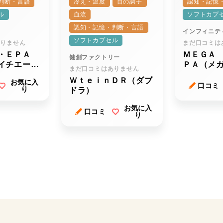
判断・言語
冷え・温度
目の調子
認知・記憶
ル
血流
ソフトカプ
認知・記憶・判断・言語
インフィニテ
ソフトカプセル
ありません
まだ口コミは
・ＥＰＡ
ＭＥＧＡ
健創ファクトリー
イチエー・
ＰＡ（メ
まだ口コミはありません
ー）ｒ
イチエー
ＷｔｅｉｎＤＲ（ダブ
お気に入
ー）
口コミ
り
ドラ）
お気に入
口コミ
り