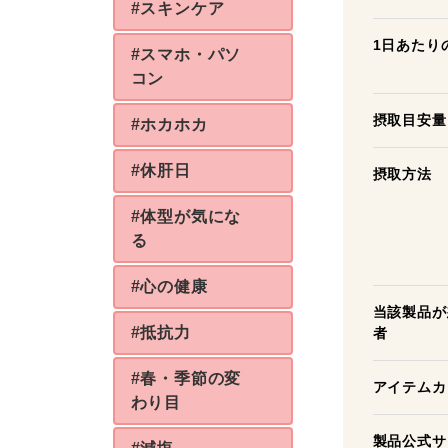
#スキンケア
1日あたり
#スマホ・パソ
コン
摂取目安量
#ホカホカ
#休肝日
摂取方法
#体型が気にな
る
#心の健康
当該製品が
#抵抗力
者
#春・季節の変
アイテムカ
わり目
製品公式サ