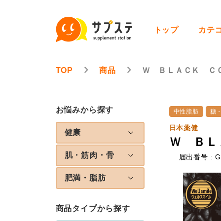
トップ
カテ
TOP
商品
Ｗ ＢＬＡＣＫ Ｃ
お悩みから探す
中性脂肪
糖
日本薬健
健康
Ｗ ＢＬ
肌・筋肉・骨
届出番号 : G
肥満・脂肪
商品タイプから探す