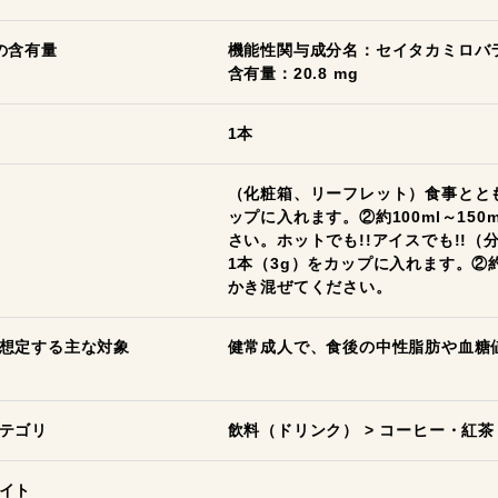
の含有量
機能性関与成分名：セイタカミロバ
含有量：20.8 mg
1本
（化粧箱、リーフレット）食事とと
ップに入れます。②約100ml～15
さい。ホットでも!!アイスでも!!
1本（3g）をカップに入れます。②約
かき混ぜてください。
想定する主な対象
健常成人で、食後の中性脂肪や血糖
テゴリ
飲料（ドリンク）
>
コーヒー・紅茶
イト