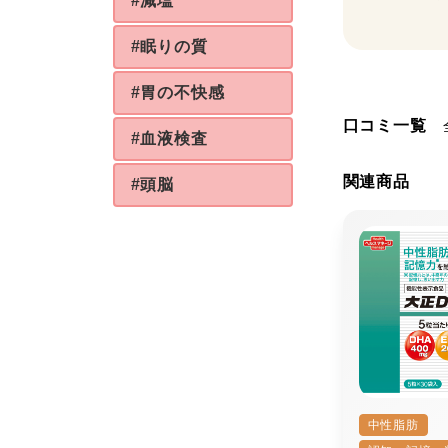
#減塩
#眠りの質
#胃の不快感
口コミ一覧
#血液検査
関連商品
#頭脳
中性脂肪