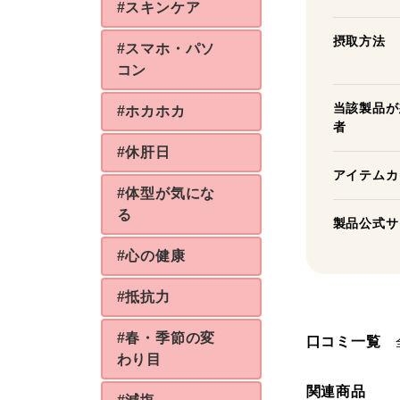
#スキンケア
摂取方法
#スマホ・パソ
コン
当該製品が
#ホカホカ
者
#休肝日
アイテムカ
#体型が気にな
る
製品公式サ
#心の健康
#抵抗力
#春・季節の変
口コミ一覧
わり目
関連商品