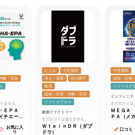
むくみ
中性脂肪
中性脂肪
判断・言語
冷え・温度
目の調子
認知・記憶
ル
血流
ソフトカプ
認知・記憶・判断・言語
インフィニテ
ソフトカプセル
ありません
まだ口コミは
・ＥＰＡ
ＭＥＧＡ
健創ファクトリー
イチエー・
ＰＡ（メ
まだ口コミはありません
ー）ｒ
イチエー
ＷｔｅｉｎＤＲ（ダブ
お気に入
ー）
口コミ
り
ドラ）