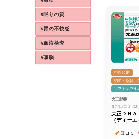
#減塩
#眠りの質
#胃の不快感
#血液検査
#頭脳
中性脂肪
認知・記憶・
ソフトカプセ
大正製薬
まだ口コミは
大正ＤＨＡ
（ディーエ
イーピーエ
口コミ