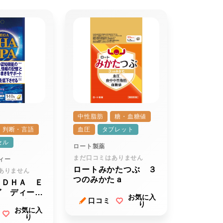
中性脂肪
糖・血糖値
・判断・言語
血圧
タブレット
セル
ロート製薬
まだ口コミはありません
ィー
ロートみかたつぶ ３
ありません
つのみかたａ
 ＤＨＡ Ｅ
ガ ディーエ
お気に入
口コミ
 イーピーエ
り
お気に入
り