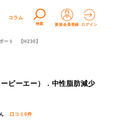
コラム
検索
新規会員登録
ログイン
ート 【H230】
イーピーエー）．中性脂肪減少
ん
口コミ
0件