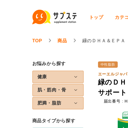
トップ
カテ
TOP
商品
緑のＤＨＡ＆ＥＰＡ
お悩みから探す
中性脂肪
エーエルジャパ
健康
緑のＤＨ
肌・筋肉・骨
サポート 
届出番号 : H
肥満・脂肪
商品タイプから探す