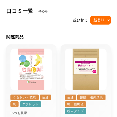
口コミ一覧
全0件
並び替え
関連商品
うるおい・乾燥
便通
便通
整腸・腸内環境
肌
タブレット
糖・血糖値
粉末タイプ
いづも農縁