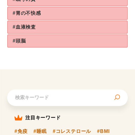
#胃の不快感
#血液検査
#頭脳
注目キーワード
#免疫
#睡眠
#コレステロール
#BMI