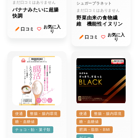
まだ口コミはありません
シュガープラネット
バナナみたいに超腸
まだ口コミはありません
快調
野菜由来の食物繊
維 機能性イヌリン
お気に入
口コミ
り
お気に入
口コミ
り
便通
整腸・腸内環境
便通
整腸・腸内環境
糖・血糖値
糖・血糖値
チョコ・飴・菓子類
肥満・脂肪・BMI
ゼリー