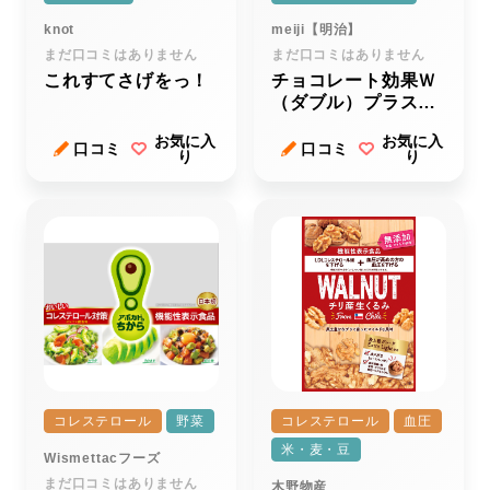
knot
meiji【明治】
まだ口コミはありません
まだ口コミはありません
これすてさげをっ！
チョコレート効果Ｗ
（ダブル）プラスＣ
ＡＣＡＯ（カカオ）
お気に入
お気に入
７２％
口コミ
口コミ
り
り
コレステロール
野菜
コレステロール
血圧
米・麦・豆
Wismettacフーズ
まだ口コミはありません
木野物産