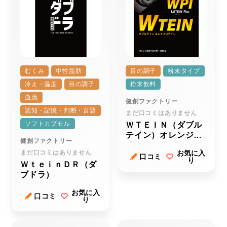
むくみ
中性脂肪
目の調子
粉末タイプ
冷え・温度
目の調子
粉末飲料
血流
健創ファクトリー
認知・記憶・判断・言語
まだ口コミはありません
ソフトカプセル
ＷＴＥＩＮ（ダブル
テイン）オレンジ風
健創ファクトリー
味
まだ口コミはありません
お気に入
口コミ
り
ＷｔｅｉｎＤＲ（ダ
ブドラ）
お気に入
口コミ
り