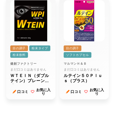
目の調子
粉末タイプ
目の調子
粉末飲料
ソフトカプセル
健創ファクトリー
マルマンＨ＆Ｂ
まだ口コミはありません
まだ口コミはありません
ＷＴＥＩＮ（ダブル
ルテイン５０Ｐｌｕ
テイン）プレーン風
ｓ（プラス）
味
お気に入
お気に入
口コミ
口コミ
り
り