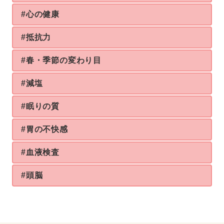
#心の健康
#抵抗力
#春・季節の変わり目
#減塩
#眠りの質
#胃の不快感
#血液検査
#頭脳