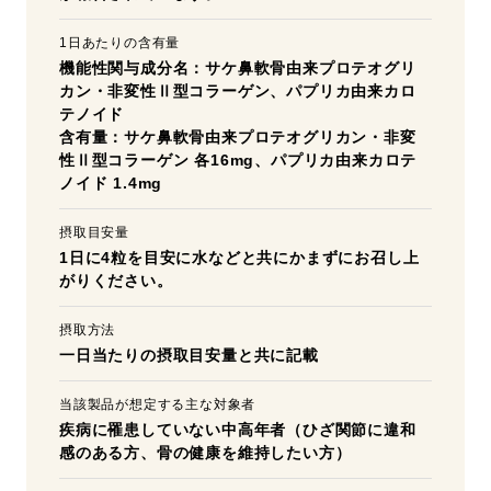
1日あたりの含有量
機能性関与成分名：サケ鼻軟骨由来プロテオグリ
カン・非変性Ⅱ型コラーゲン、パプリカ由来カロ
テノイド
含有量：サケ鼻軟骨由来プロテオグリカン・非変
性Ⅱ型コラーゲン 各16mg、パプリカ由来カロテ
ノイド 1.4mg
摂取目安量
1日に4粒を目安に水などと共にかまずにお召し上
がりください。
摂取方法
一日当たりの摂取目安量と共に記載
当該製品が想定する主な対象者
疾病に罹患していない中高年者（ひざ関節に違和
感のある方、骨の健康を維持したい方）