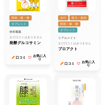
関節・膝・腰
歩行
筋力・筋肉
タブレット
関節・膝・腰
タブレット
伸和製薬
まだ口コミはありません
リアルメイト
発酵グルコサミン
まだ口コミはありません
プロアクト
お気に入
口コミ
り
お気に入
口コミ
り