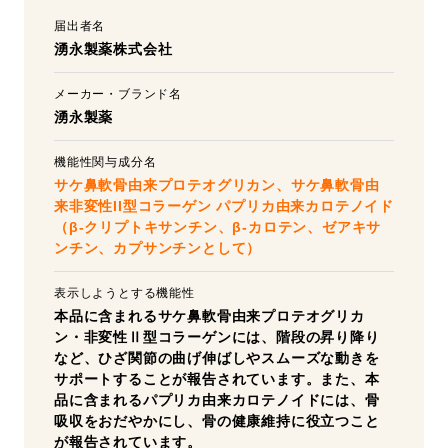
届出者名
湧永製薬株式会社
メーカー・ブランド名
湧永製薬
機能性関与成分名
サケ鼻軟骨由来プロテオグリカン、サケ鼻軟骨由
来非変性II型コラーゲン
パプリカ由来カロテノイド
（β-クリプトキサンチン、β-カロテン、ゼアキサ
ンチン、カプサンチンとして）
表示しようとする機能性
本品に含まれるサケ鼻軟骨由来プロテオグリカ
ン・非変性Ⅱ型コラーゲンには、階段の昇り降り
など、ひざ関節の曲げ伸ばしやスムーズな動きを
サポートすることが報告されています。また、本
品に含まれるパプリカ由来カロテノイドには、骨
吸収をおだやかにし、骨の健康維持に役立つこと
が報告されています。