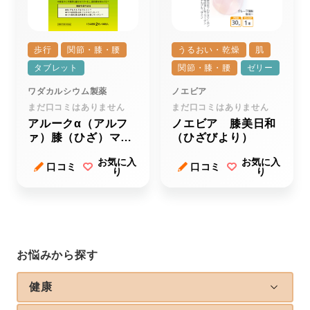
歩行
関節・膝・腰
うるおい・乾燥
肌
タブレット
関節・膝・腰
ゼリー
ワダカルシウム製薬
ノエビア
まだ口コミはありません
まだ口コミはありません
アルークα（アルフ
ノエビア 膝美日和
ァ）膝（ひざ）マス
（ひざびより）
ター
お気に入
お気に入
口コミ
口コミ
り
り
お悩みから探す
健康