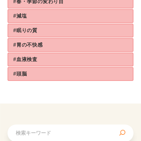
#春・季節の変わり目
#減塩
#眠りの質
#胃の不快感
#血液検査
#頭脳