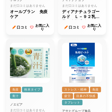
ケロッグ
ディアナチュラ
まだ口コミはありません
まだ口コミはありません
オールブラン 免疫
ディアナチュラゴー
ケア
ルド Ｌ－９２乳酸
菌＆食物繊維
お気に入
お気に入
口コミ
口コミ
り
り
免疫
粉末タイプ
ストレス・精神
免疫
青汁
疲労
目鼻の不快感
タブレット
ノエビア
まだ口コミはありません
アサヒグループ食品