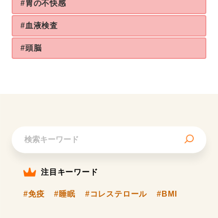
#胃の不快感
#血液検査
#頭脳
注目キーワード
#免疫
#睡眠
#コレステロール
#BMI