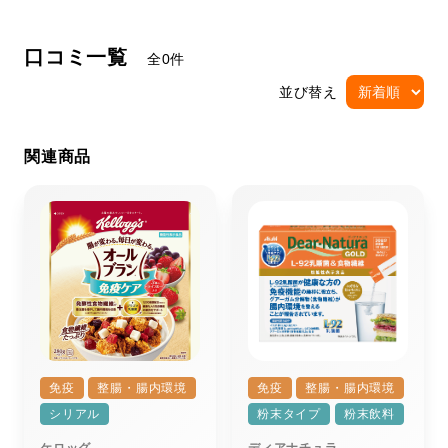
口コミ一覧
全0件
並び替え
関連商品
免疫
整腸・腸内環境
免疫
整腸・腸内環境
シリアル
粉末タイプ
粉末飲料