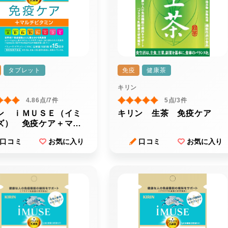
タブレット
免疫
健康茶
キリン
4.86点/7件
5点/3件
ン ｉＭＵＳＥ（イミ
キリン 生茶 免疫ケア
ズ） 免疫ケア＋マル
タミン８種
口コミ
お気に入り
口コミ
お気に入り