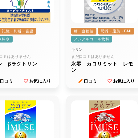
・記憶・判断・言語
糖・血糖値
肥満・脂肪・BMI
飲料水
ノンアルコール飲料
キリン
コミはありません
まだ口コミはありません
ン βラクトリン
氷零 カロリミット レモ
ン
口コミ
お気に入り
口コミ
お気に入り