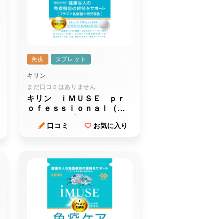
免疫
タブレット
キリン
まだ口コミはありません
キリン ｉＭＵＳＥ ｐｒ
ｏｆｅｓｓｉｏｎａｌ（イ
ミューズ プロフェッショ
口コミ
お気に入り
ナル） プラズマ乳酸菌サ
プリメント