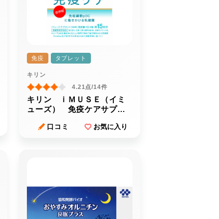
免疫
タブレット
キリン
4.21点/14件
キリン ｉＭＵＳＥ（イミ
ューズ） 免疫ケアサプリ
メント
口コミ
お気に入り