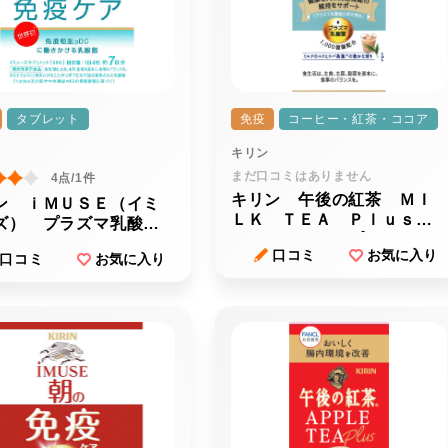
タブレット
免疫
コーヒー・紅茶・ココア
キリン
まだ口コミはありません
4点/1件
キリン 午後の紅茶 ＭＩ
ン ｉＭＵＳＥ（イミ
ＬＫ ＴＥＡ Ｐｌｕｓ
ズ） プラズマ乳酸菌
（ミルクティープラス）
リメント
口コミ
お気に入り
口コミ
お気に入り