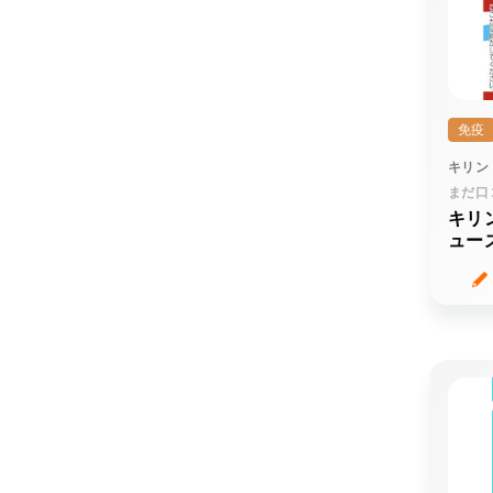
免疫
キリン
まだ口
キリ
ュー