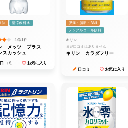
脂肪
清涼飲料水
肥満・脂肪・BMI
ノンアルコール飲料
4点/1件
キリン
ン メッツ プラス
まだ口コミはありません
ンスカッシュ
キリン カラダフリー
口コミ
お気に入り
口コミ
お気に入り