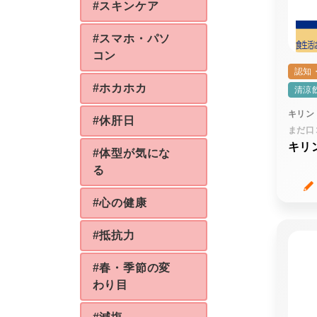
#スキンケア
#スマホ・パソ
コン
認知
#ホカホカ
清涼
キリン
#休肝日
まだ口
キリ
#体型が気にな
る
#心の健康
#抵抗力
#春・季節の変
わり目