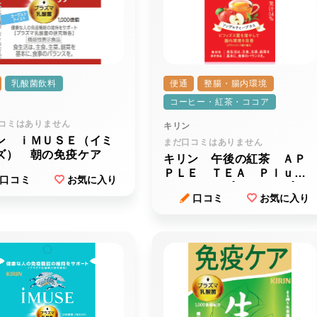
乳酸菌飲料
便通
整腸・腸内環境
コーヒー・紅茶・ココア
コミはありません
キリン
ン ｉＭＵＳＥ（イミ
まだ口コミはありません
ズ） 朝の免疫ケア
キリン 午後の紅茶 ＡＰ
ＰＬＥ ＴＥＡ Ｐｌｕ
口コミ
お気に入り
ｓ （アップルティープラ
口コミ
お気に入り
ス）