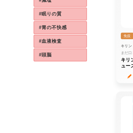
#減塩
#眠りの質
#胃の不快感
免疫
#血液検査
キリン
まだ口
#頭脳
キリ
ュー