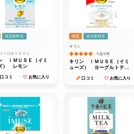
清涼飲料水
免疫
清涼飲料水
キリン
コミはありません
5点/4件
ン ｉＭＵＳＥ（イミ
キリン ｉＭＵＳＥ（イミ
ズ） レモン
ューズ） ヨーグルトテイ
スト
口コミ
お気に入り
口コミ
お気に入り