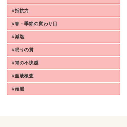
#抵抗力
#春・季節の変わり目
#減塩
#眠りの質
#胃の不快感
#血液検査
#頭脳