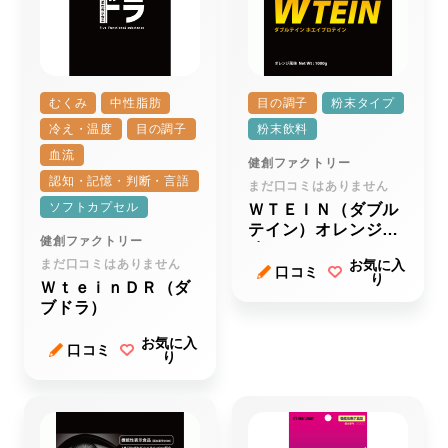
むくみ
中性脂肪
目の調子
粉末タイプ
冷え・温度
目の調子
粉末飲料
血流
健創ファクトリー
認知・記憶・判断・言語
まだ口コミはありません
ソフトカプセル
ＷＴＥＩＮ（ダブル
テイン）オレンジ風
健創ファクトリー
味
まだ口コミはありません
お気に入
口コミ
り
ＷｔｅｉｎＤＲ（ダ
ブドラ）
お気に入
口コミ
り