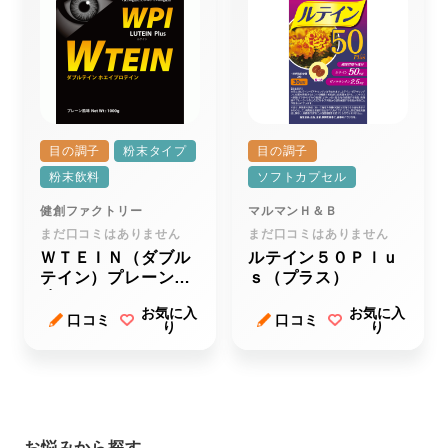
目の調子
粉末タイプ
目の調子
粉末飲料
ソフトカプセル
健創ファクトリー
マルマンＨ＆Ｂ
まだ口コミはありません
まだ口コミはありません
ＷＴＥＩＮ（ダブル
ルテイン５０Ｐｌｕ
テイン）プレーン風
ｓ（プラス）
味
お気に入
お気に入
口コミ
口コミ
り
り
お悩みから探す