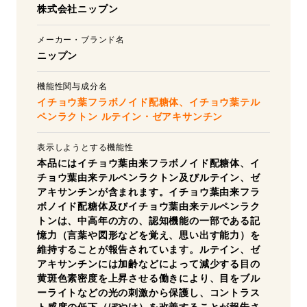
株式会社ニップン
メーカー・ブランド名
ニップン
機能性関与成分名
イチョウ葉フラボノイド配糖体、イチョウ葉テル
ペンラクトン
ルテイン・ゼアキサンチン
表示しようとする機能性
本品にはイチョウ葉由来フラボノイド配糖体、イ
チョウ葉由来テルペンラクトン及びルテイン、ゼ
アキサンチンが含まれます。イチョウ葉由来フラ
ボノイド配糖体及びイチョウ葉由来テルペンラク
トンは、中高年の方の、認知機能の一部である記
憶力（言葉や図形などを覚え、思い出す能力）を
維持することが報告されています。ルテイン、ゼ
アキサンチンには加齢などによって減少する目の
黄斑色素密度を上昇させる働きにより、目をブル
ーライトなどの光の刺激から保護し、コントラス