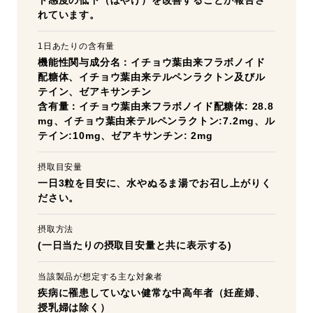
ト感度の低下（ぼやけ）を改善することが報告さ
れています。
1日あたりの含有量
機能性関与成分名：イチョウ葉由来フラボノイド
配糖体、イチョウ葉由来テルペンラクトン及びル
テイン、ゼアキサンチン
含有量：イチョウ葉由来フラボノイド配糖体: 28.8
mg、イチョウ葉由来テルペンラクトン:7.2mg、ル
テイン:10mg、ゼアキサンチン: 2mg
摂取目安量
一日3粒を目安に、水やぬるま湯でお召し上がりく
ださい。
摂取方法
(一日当たりの摂取目安量と共に表示する)
当該製品が想定する主な対象者
疾病に罹患していない健常な中高年者（妊産婦、
授乳婦は除く）