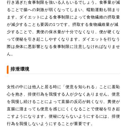
行き過ぎた食事制限を強いる人もいるでしょう。食事量が減
ることで腸への刺激が弱くなってしまい、蠕動運動も弱まり
ます。ダイエットによる食事制限によって食物繊維の摂取量
が減少することも要因の1つです。摂取する食物繊維量が減
少することで、糞便の保水量が十分でなくなり、便が硬くな
って便秘を引き起こしやすくなります。ダイエットを行なう
際は身体に悪影響となる食事制限に注意しなければなりませ
ん。
排泄環境
女性の中には他人と居る時に「便意を知られる」ことに羞恥
心を抱き、排便行為を我慢する人が少なくありません。便意
を我慢し続けることによって直腸の反応が鈍くなり、糞便が
直腸に溜まっても便意を感じにくくなることで便秘を引き起
こすようになります。便秘にならないようにするには、排便
行為を我慢しないようにすることが重要です。