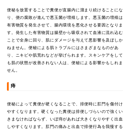
便秘を放置することで糞便が直腸内に溜まり続けることにな
り、便の腐敗が進んで悪玉菌が増殖します。悪玉菌の増殖は
有害物質を発生させて、腸内環境を悪化させる要因となりま
す。発生した有害物質は腸壁から吸収されて血液に流れ込む
ことで全身に回り、肌にダメージを与えて悪影響を及ぼしか
ねません。便秘による肌トラブルにはさまざまなものがあ
り、ニキビや肌荒れなどが挙げられます。スキンケアをして
も肌の状態が改善されない人は、便秘による影響かもしれま
せん。
痔
便秘によって糞便が硬くなることで、排便時に肛門を傷付け
やすくなります。硬くなった糞便は排便しづらいので強くい
きまなければならず、いぼ痔があれば大きくなりやすく出血
しやすくなります。肛門の痛みと出血で排便行為を我慢する