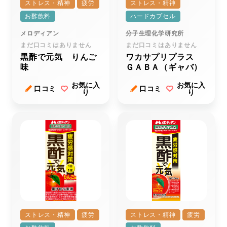
ストレス・精神
疲労
ストレス・精神
お酢飲料
ハードカプセル
メロディアン
分子生理化学研究所
まだ口コミはありません
まだ口コミはありません
黒酢で元気 りんご
ワカサプリプラス
味
ＧＡＢＡ（ギャバ）
お気に入
お気に入
口コミ
口コミ
り
り
ストレス・精神
疲労
ストレス・精神
疲労