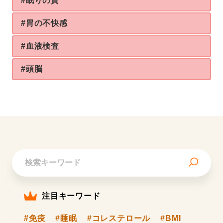
#眠りの質
#胃の不快感
#血液検査
#頭脳
注目キーワード
#免疫
#睡眠
#コレステロール
#BMI