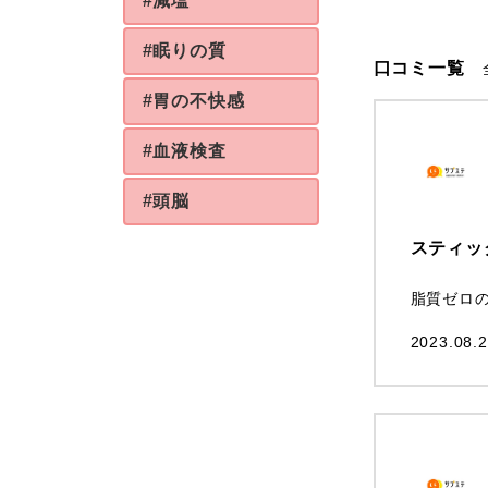
#減塩
#眠りの質
口コミ一覧
#胃の不快感
#血液検査
#頭脳
スティッ
脂質ゼロ
2023.08.2