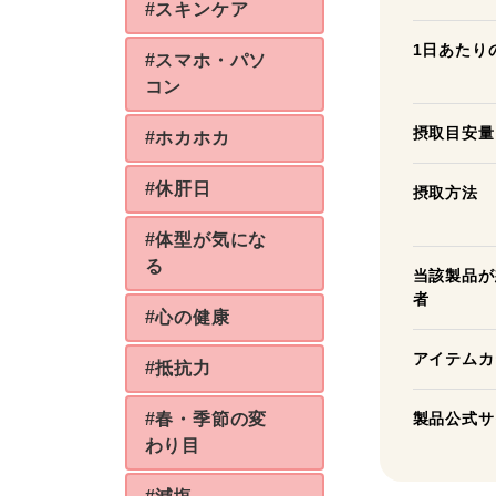
#スキンケア
1日あたり
#スマホ・パソ
コン
摂取目安量
#ホカホカ
#休肝日
摂取方法
#体型が気にな
る
当該製品が
者
#心の健康
アイテムカ
#抵抗力
#春・季節の変
製品公式サ
わり目