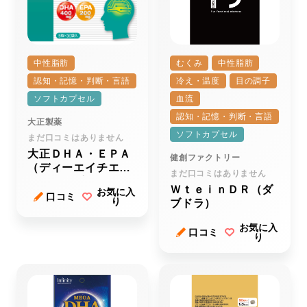
中性脂肪
むくみ
中性脂肪
認知・記憶・判断・言語
冷え・温度
目の調子
ソフトカプセル
血流
認知・記憶・判断・言語
大正製薬
ソフトカプセル
まだ口コミはありません
大正ＤＨＡ・ＥＰＡ
健創ファクトリー
（ディーエイチエ
まだ口コミはありません
ー・イーピーエー）
ＷｔｅｉｎＤＲ（ダ
お気に入
ｒ
口コミ
り
ブドラ）
お気に入
口コミ
り