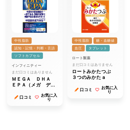
中性脂肪
中性脂肪
糖・血糖値
認知・記憶・判断・言語
血圧
タブレット
ソフトカプセル
ロート製薬
まだ口コミはありません
インフィニティー
ロートみかたつぶ
まだ口コミはありません
３つのみかたａ
ＭＥＧＡ ＤＨＡ
ＥＰＡ（メガ ディ
お気に入
口コミ
ーエイチエー イー
り
お気に入
ピーエー）
口コミ
り