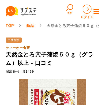
検索
ログイン
TOP
商品
天然金とろ穴子蒲焼５０ｇ（グ
中性脂肪
ティーオー食研
天然金とろ穴子蒲焼５０ｇ（グラ
ム）以上 - 口コミ
届出番号 : G1439