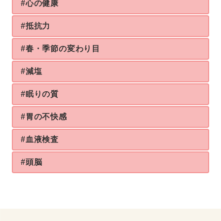
#心の健康
#抵抗力
#春・季節の変わり目
#減塩
#眠りの質
#胃の不快感
#血液検査
#頭脳