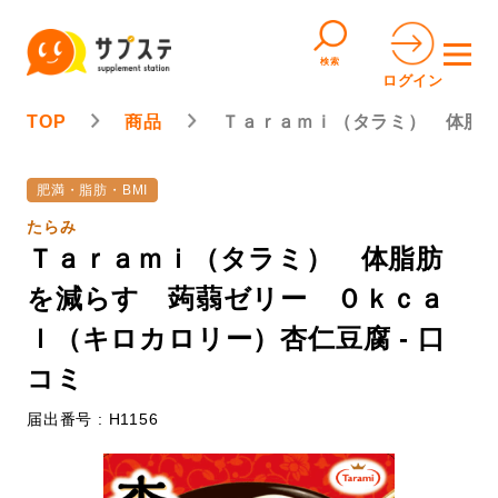
検索
ログイン
TOP
商品
Ｔａｒａｍｉ（タラミ） 体脂
肥満・脂肪・BMI
たらみ
Ｔａｒａｍｉ（タラミ） 体脂肪
を減らす 蒟蒻ゼリー ０ｋｃａ
ｌ（キロカロリー）杏仁豆腐 - 口
コミ
届出番号 : H1156