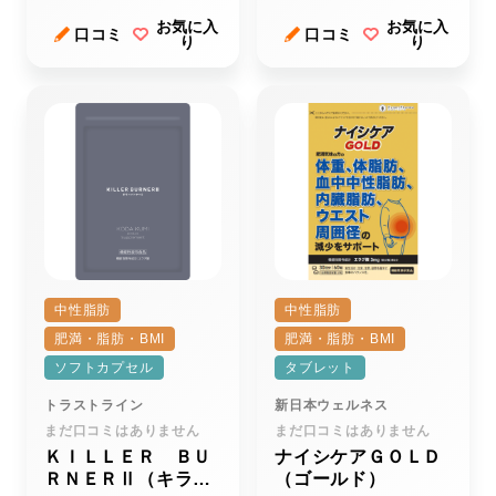
（１１２ｇ）
お気に入
お気に入
口コミ
口コミ
り
り
中性脂肪
中性脂肪
肥満・脂肪・BMI
肥満・脂肪・BMI
ソフトカプセル
タブレット
トラストライン
新日本ウェルネス
まだ口コミはありません
まだ口コミはありません
ＫＩＬＬＥＲ ＢＵ
ナイシケアＧＯＬＤ
ＲＮＥＲⅡ（キラー
（ゴールド）