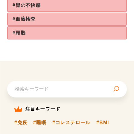
#胃の不快感
#血液検査
#頭脳
注目キーワード
#免疫
#睡眠
#コレステロール
#BMI