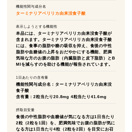
機能性関与成分名
ターミナリアベリリカ由来没食子酸
表示しようとする機能性
本品には、ターミナリアベリリカ由来没食子酸が
含まれます。ターミナリアベリリカ由来没食子酸
には、食事の脂肪や糖の吸収を抑え、食後の中性
脂肪や血糖値の上昇をおだやかにする機能、肥満
気味な方のお腹の脂肪（内臓脂肪と皮下脂肪）とB
MIを減らすのを助ける機能が報告されています。
1日あたりの含有量
機能性関与成分名：ターミナリアベリリカ由来没
食子酸
含有量：2粒当たり20.8mg 4粒当たり41.6mg
摂取目安量
食後の中性脂肪や血糖値が気になる方は1日当たり
2粒（2粒を1回）を、肥満気味でお腹の脂肪が気に
なる方は1日当たり4粒（2粒を2回）を目安にお召