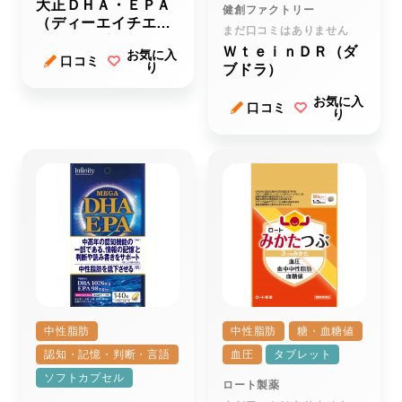
大正ＤＨＡ・ＥＰＡ
健創ファクトリー
（ディーエイチエ
まだ口コミはありません
ー・イーピーエー）
ＷｔｅｉｎＤＲ（ダ
お気に入
ｒ
口コミ
り
ブドラ）
お気に入
口コミ
り
中性脂肪
中性脂肪
糖・血糖値
認知・記憶・判断・言語
血圧
タブレット
ソフトカプセル
ロート製薬