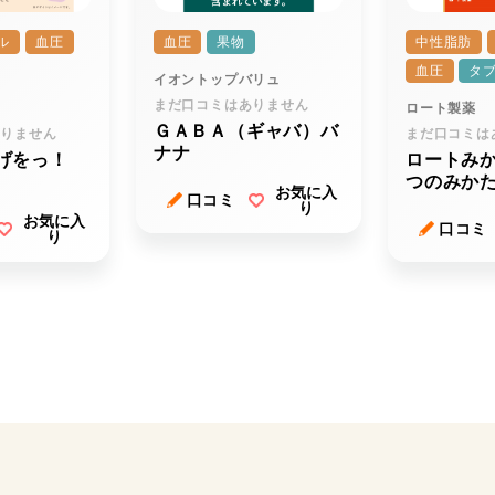
ル
血圧
血圧
果物
中性脂肪
血圧
タ
イオントップバリュ
まだ口コミはありません
ロート製薬
ＧＡＢＡ（ギャバ）バ
ありません
まだ口コミは
ナナ
げをっ！
ロートみ
つのみか
お気に入
口コミ
り
お気に入
口コミ
り