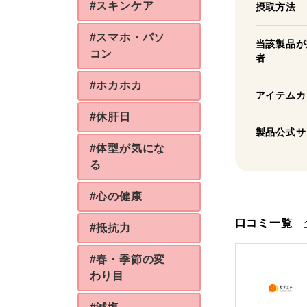
#スキンケア
摂取方法
#スマホ・パソ
当該製品が
コン
者
#ホカホカ
アイテムカ
#休肝日
製品公式サ
#体型が気にな
る
#心の健康
口コミ一覧
#抵抗力
#春・季節の変
わり目