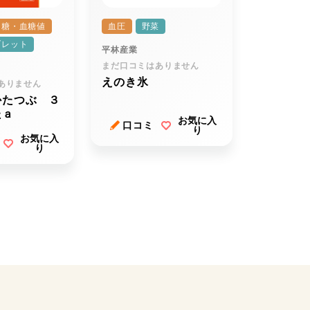
糖・血糖値
血圧
野菜
ブレット
平林産業
まだ口コミはありません
えのき氷
ありません
かたつぶ ３
たａ
お気に入
口コミ
り
お気に入
り