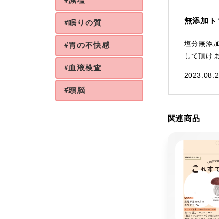
#減塩
無添加ト
#眠りの質
塩分無添
#胃の不快感
して頂け
#血液検査
2023.08.2
#頭脳
関連商品