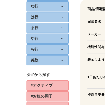
な行
商品情報
は行
届出者名
ま行
メーカー・
や行
機能性関与
ら行
表示しよう
英数
タグから探す
1日あたり
#アクティブ
摂取目安量
#お腹の調子