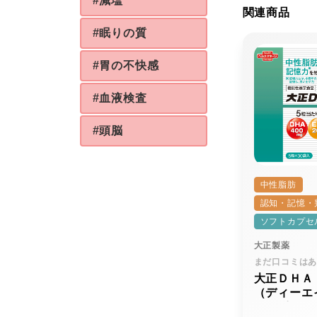
#減塩
関連商品
#眠りの質
#胃の不快感
#血液検査
#頭脳
中性脂肪
認知・記憶・
ソフトカプセ
大正製薬
まだ口コミは
大正ＤＨＡ
（ディーエ
イーピーエ