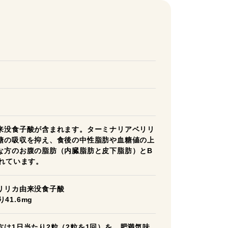
来没食子酸が含まれます。ターミナリアベリリ
糖の吸収を抑え、食後の中性脂肪や血糖値の上
な方のお腹の脂肪（内臓脂肪と皮下脂肪）とB
れています。
リリカ由来没食子酸
41.6mg
は1日当たり2粒（2粒を1回）を、肥満気味