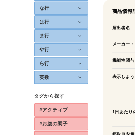
な行
商品情報
は行
届出者名
ま行
メーカー・
や行
機能性関与
ら行
表示しよう
英数
タグから探す
#アクティブ
1日あたり
#お腹の調子
摂取目安量