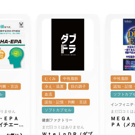
むくみ
中性脂肪
中性脂肪
判断・言語
冷え・温度
目の調子
認知・記憶
ル
血流
ソフトカプ
認知・記憶・判断・言語
インフィニテ
ソフトカプセル
ありません
まだ口コミは
・ＥＰＡ
ＭＥＧＡ
健創ファクトリー
イチエー・
ＰＡ（メ
まだ口コミはありません
ー）ｒ
イチエー
ＷｔｅｉｎＤＲ（ダブ