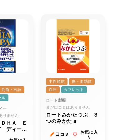
中性脂肪
糖・血糖値
・判断・言語
血圧
タブレット
セル
ロート製薬
まだ口コミはありません
ィー
ロートみかたつぶ ３
ありません
つのみかたａ
 ＤＨＡ Ｅ
ガ ディーエ
お気に入
口コミ
 イーピーエ
り