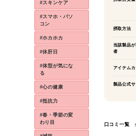
#スキンケア
#スマホ・パソ
コン
摂取方法
#ホカホカ
当該製品が
者
#休肝日
#体型が気にな
アイテムカ
る
製品公式サ
#心の健康
#抵抗力
#春・季節の変
わり目
口コミ一覧