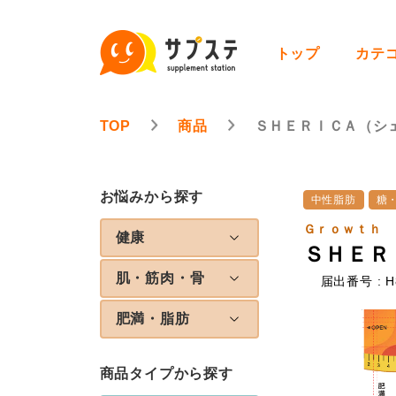
トップ
カテ
TOP
商品
ＳＨＥＲＩＣＡ（シ
お悩みから探す
中性脂肪
糖
Ｇｒｏｗｔｈ 
健康
ＳＨＥＲ
肌・筋肉・骨
届出番号 : H
肥満・脂肪
商品タイプから探す