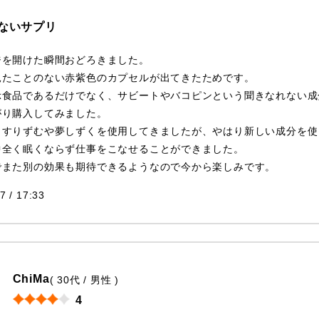
ないサプリ
ジを開けた瞬間おどろきました。
見たことのない赤紫色のカプセルが出てきたためです。
示食品であるだけでなく、サビートやバコピンという聞きなれない成
がり購入してみました。
っすりずむや夢しずくを使用してきましたが、やはり新しい成分を使
中全く眠くならず仕事をこなせることができました。
でまた別の効果も期待できるようなので今から楽しみです。
7 / 17:33
ChiMa
( 30代 / 男性 )
4