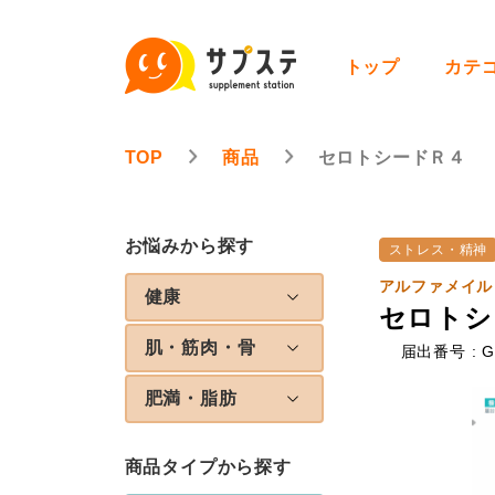
トップ
カテ
TOP
商品
セロトシードＲ４
お悩みから探す
ストレス・精神
アルファメイル
健康
セロトシ
肌・筋肉・骨
届出番号 : G
肥満・脂肪
商品タイプから探す