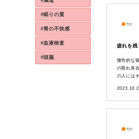
#減塩
#眠りの質
#胃の不快感
#血液検査
疲れを残
#頭脳
慢性的な
の取れ具
の人には
2023.10.2