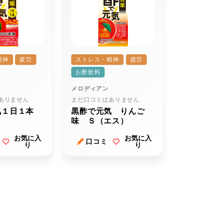
精神
疲労
ストレス・精神
疲労
お酢飲料
メロディアン
ありません
まだ口コミはありません
気１日１本
黒酢で元気 りんご
味 Ｓ（エス）
お気に入
お気に入
口コミ
り
り