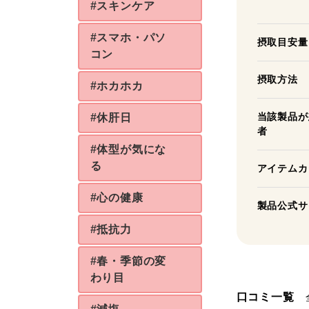
#スキンケア
#スマホ・パソ
摂取目安量
コン
摂取方法
#ホカホカ
当該製品が
#休肝日
者
#体型が気にな
る
アイテムカ
#心の健康
製品公式サ
#抵抗力
#春・季節の変
わり目
口コミ一覧