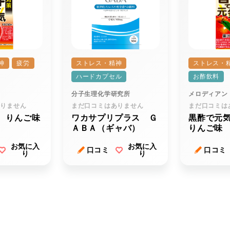
神
疲労
ストレス・精神
ストレス・
ハードカプセル
お酢飲料
分子生理化学研究所
メロディアン
ありません
まだ口コミはありません
まだ口コミは
 りんご味
ワカサプリプラス Ｇ
黒酢で元
ＡＢＡ（ギャバ）
りんご味
お気に入
お気に入
口コミ
口コミ
り
り