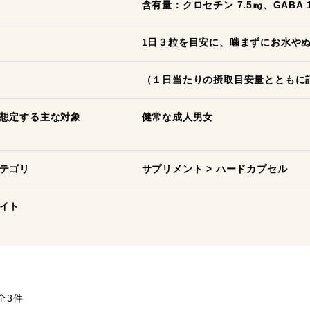
含有量：クロセチン 7.5㎎、GABA 1
1日３粒を目安に、噛まずにお水や
（１日当たりの摂取目安量とともに
想定する主な対象
健常な成人男女
テゴリ
サプリメント
>
ハードカプセル
イト
全3件