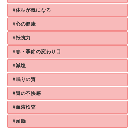
#体型が気になる
#心の健康
#抵抗力
#春・季節の変わり目
#減塩
#眠りの質
#胃の不快感
#血液検査
#頭脳